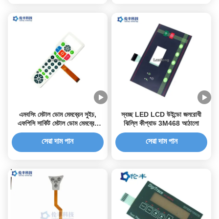
এমবসিং মেটাল ডোম মেমব্রেন সুইচ,
স্বচ্ছ LED LCD উইন্ডো জলরোধী
এফপিসি সার্কিট মেটাল ডোম মেমব্রেন
ঝিল্লি কীপ্যাড 3M468 আঠালো
কীপ্যাড
সেরা দাম পান
সেরা দাম পান