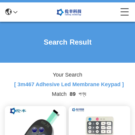
Search Result
Your Search
[ 3m467 Adhesive Led Membrane Keypad ]
Match
89
পণ্য