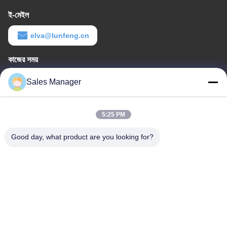
ই-মেইল
elva@lunfeng.cn
কাজের সময়
8:00-24:00
Sales Manager
আমাদের ঠিকানা
5:25 PM
কোম্পানির ঠিকানা
6/F C3 বিল্ডিং, Hengfeng শিল্প অঞ্চল, Hezhou গ্রাম, Xixiang শহর, Bao'An
Good day, what product are you looking for?
জেলা, Shenzhen, Guangdong, China
কারখানার ঠিকানা
6/F C3 বিল্ডিং, Hengfeng শিল্প অঞ্চল, Hezhou গ্রাম, Xixiang শহর, Bao'An
জেলা, Shenzhen, Guangdong, China
টেলিফোন
86--13662697476