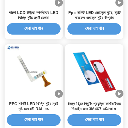
কালো LCD উইন্ডো স্পর্শকাতর LED
Fpc সার্কিট LED মেমব্রেন সুইচ, ম্যাট
ঝিল্লি সুইচ ম্যাট চেহারা
সারফেস মেমব্রেন সুইচ কীপ্যাড
সেরা দাম পান
সেরা দাম পান
FPC সার্কিট LED ঝিল্লি সুইচ ম্যাট
সিল্ক স্ক্রিন প্রিন্টিং প্রযুক্তি কাস্টমাইজড
পৃষ্ঠ জলরোধী RAL রঙ
ডিজাইন এবং 3M467 আঠালো সহ
পিইটি ঝিল্লি স্যুইচ
সেরা দাম পান
সেরা দাম পান