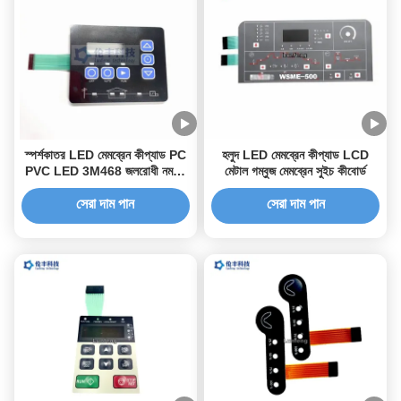
স্পর্শকাতর LED মেমব্রেন কীপ্যাড PC
হলুদ LED মেমব্রেন কীপ্যাড LCD
PVC LED 3M468 জলরোধী নমনীয়
মেটাল গম্বুজ মেমব্রেন সুইচ কীবোর্ড
ঝিল্লি সুইচ
সেরা দাম পান
সেরা দাম পান