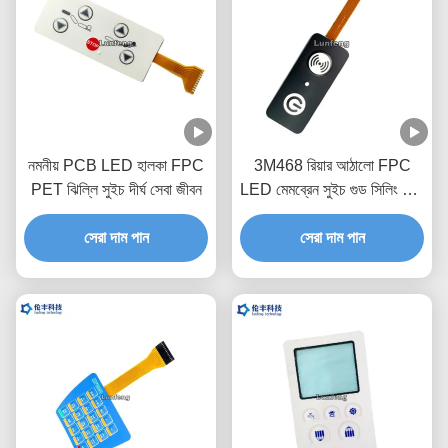
নমনীয় PCB LED হালকা FPC
3M468 রিয়ার আঠালো FPC
PET ঝিল্লি সুইচ দীর্ঘ সেবা জীবন
LED মেমব্রেন সুইচ গুড সিলিং 1.0
মিমি পিচ
সেরা দাম পান
সেরা দাম পান