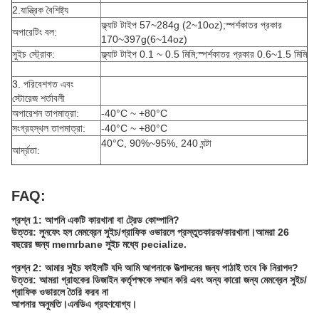
2.যান্ত্রিক বৈশিষ্ট্য
ফ্ল্যাট টাইপ 57~284g (2~10oz);স্পর্শকাতর প্রকার
অপারেটিং বল:
170~397g(6~14oz)
সুইচ স্ট্রোক:
ফ্ল্যাট টাইপ 0.1 ~ 0.5 মিমি;স্পর্শকাতর প্রকার 0.6~1.5 মিমি
3. পরিবেশগত এবং
স্টোরেজ শর্তাবলী
অপারেশন তাপমাত্রা:
-40°C ~ +80°C
সংগ্রহস্থল তাপমাত্রা:
-40°C ~ +80°C
40°C, 90%~95%, 240 ঘন্টা
আর্দ্রতা:
FAQ:
প্রশ্ন 1: আপনি একটি কারখানা বা ট্রেড কোম্পানি?
উত্তর: লুনফেং হল মেমব্রেন সুইচ/গ্রাফিক ওভারলে প্রস্তুতকারক/কারখানা।আমরা 26
বছরের জন্য memrbane সুইচ মধ্যে pecialize.
প্রশ্ন 2: আমার সুইচ ফাইলটি যদি আমি আপনাকে উত্পাদনের জন্য পাঠাই তবে কি নিরাপদ?
উত্তর: আমরা গ্রাহকের ডিজাইন কর্তৃপক্ষকে সম্মান করি এবং অন্য কারো জন্য মেমব্রেন সুইচ/
গ্রাফিক ওভারলে তৈরি করব না
আপনার অনুমতি।এনডিএ গ্রহণযোগ্য।