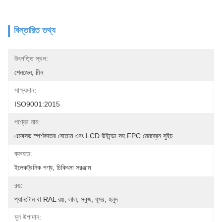
বিস্তারিত তথ্য
উৎপত্তি স্থল:
শেনজেন, চীন
সাক্ষ্যদান:
ISO9001:2015
পণ্যের নাম:
এমবসড স্পর্শকাতর বোতাম এবং LCD উইন্ডো সহ FPC মেমব্রেন সুইচ
ব্যবহৃত:
ইলেকট্রনিক পণ্য, চিকিৎসা সরঞ্জাম
রঙ:
প্যানটোন বা RAL রঙ, লাল, সবুজ, ধূসর, হলুদ
মূল উপাদান: