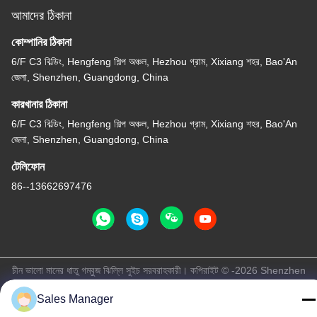
আমাদের ঠিকানা
কোম্পানির ঠিকানা
6/F C3 বিল্ডিং, Hengfeng শিল্প অঞ্চল, Hezhou গ্রাম, Xixiang শহর, Bao'An
জেলা, Shenzhen, Guangdong, China
কারখানার ঠিকানা
6/F C3 বিল্ডিং, Hengfeng শিল্প অঞ্চল, Hezhou গ্রাম, Xixiang শহর, Bao'An
জেলা, Shenzhen, Guangdong, China
টেলিফোন
86--13662697476
চীন ভালো মানের ধাতু গম্বুজ ঝিল্লি সুইচ সরবরাহকারী। কপিরাইট © -2026 Shenzhen
Lunfeng Technology Co., Ltd সমস্ত অধিকার সংরক্ষিত।
Sales Manager
গোপনীয়তা নীতি
|
সাইট ম্যাপ