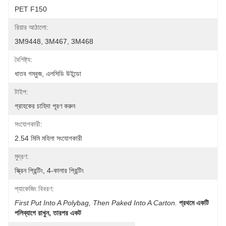
PET F150
রিয়ার আঠালো:
3M9448, 3M467, 3M468
বৈশিষ্ট্য:
ধাতব গম্বুজ, এলসিডি উইন্ডো
টাইপ:
গ্রাহকের চাহিদা পূরণ করুন
সংযোগকারী:
2.54 মিমি মহিলা সংযোগকারী
মুদ্রণ:
স্ক্রিন প্রিন্টিং, 4-কালার প্রিন্টিং
প্যাকেজিং বিবরণ:
First Put Into A Polybag, Then Paked Into A Carton.
প্রথমে একটি 
পলিব্যাগে রাখুন, তারপর একট