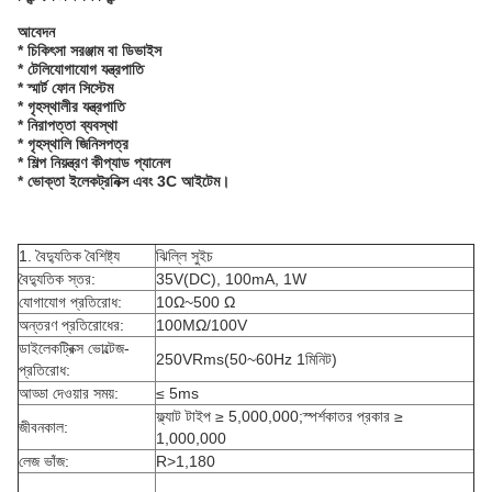
আবেদন
* চিকিৎসা সরঞ্জাম বা ডিভাইস
* টেলিযোগাযোগ যন্ত্রপাতি
* স্মার্ট ফোন সিস্টেম
* গৃহস্থালীর যন্ত্রপাতি
* নিরাপত্তা ব্যবস্থা
* গৃহস্থালি জিনিসপত্র
* শিল্প নিয়ন্ত্রণ কীপ্যাড প্যানেল
* ভোক্তা ইলেকট্রনিক্স এবং 3C আইটেম।
1. বৈদ্যুতিক বৈশিষ্ট্য
ঝিল্লি সুইচ
বৈদ্যুতিক স্তর:
35V(DC), 100mA, 1W
যোগাযোগ প্রতিরোধ:
10Ω~500 Ω
অন্তরণ প্রতিরোধের:
100MΩ/100V
ডাইলেকট্রিক্স ভোল্টেজ-
250VRms(50~60Hz 1মিনিট)
প্রতিরোধ:
আড্ডা দেওয়ার সময়:
≤ 5ms
ফ্ল্যাট টাইপ ≥ 5,000,000;স্পর্শকাতর প্রকার ≥
জীবনকাল:
1,000,000
লেজ ভাঁজ:
R>1,180