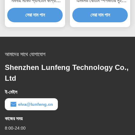
নমনীয় সার্কিট প্যানটোন কীপ্যাড
এমবসড বোতাম স্পর্শকাতর সুইচ
গম্বুজ সুইচ
কীপ্যাড
সেরা দাম পান
সেরা দাম পান
আমাদের সাথে যোগাযোগ
Shenzhen Lunfeng Technology Co.,
Ltd
ই-মেইল
elva@lunfeng.cn
কাজের সময়
8:00-24:00