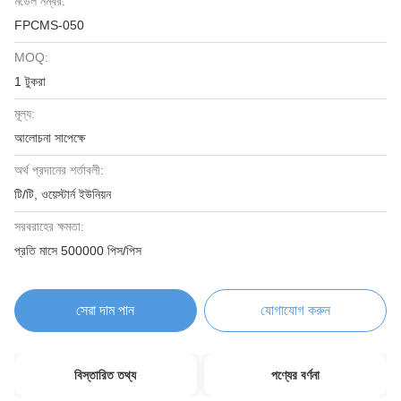
মডেল নম্বর:
FPCMS-050
MOQ:
1 টুকরা
মূল্য:
আলোচনা সাপেক্ষে
অর্থ প্রদানের শর্তাবলী:
টি/টি, ওয়েস্টার্ন ইউনিয়ন
সরবরাহের ক্ষমতা:
প্রতি মাসে 500000 পিস/পিস
সেরা দাম পান
যোগাযোগ করুন
বিস্তারিত তথ্য
পণ্যের বর্ণনা