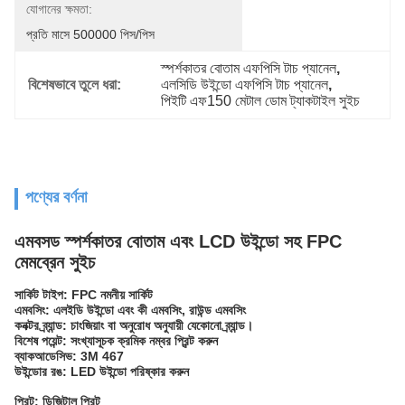
যোগানের ক্ষমতা:
প্রতি মাসে 500000 পিস/পিস
স্পর্শকাতর বোতাম এফপিসি টাচ প্যানেল
, 
বিশেষভাবে তুলে ধরা:
এলসিডি উইন্ডো এফপিসি টাচ প্যানেল
, 
পিইটি এফ150 মেটাল ডোম ট্যাকটাইল সুইচ
পণ্যের বর্ণনা
এমবসড স্পর্শকাতর বোতাম এবং LCD উইন্ডো সহ FPC
মেমব্রেন সুইচ
সার্কিট টাইপ: FPC নমনীয় সার্কিট
এমবসিং: এলইডি উইন্ডো এবং কী এমবসিং, রাউন্ড এমবসিং
কনক্টর ব্র্যান্ড: চাংজিয়াং বা অনুরোধ অনুযায়ী যেকোনো ব্র্যান্ড।
বিশেষ পয়েন্ট: সংখ্যাসূচক ক্রমিক নম্বর প্রিন্ট করুন
ব্যাকআডেসিভ: 3M 467
উইন্ডোর রঙ: LED উইন্ডো পরিষ্কার করুন
প্রিন্ট: ডিজিটাল প্রিন্ট