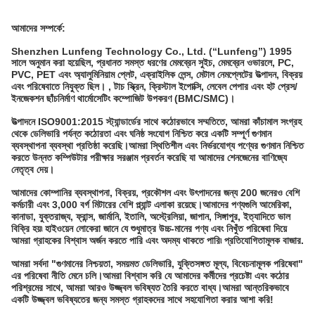
আমাদের সম্পর্কে:
Shenzhen Lunfeng Technology Co., Ltd. (“Lunfeng”) 1995
সালে অনুমান করা হয়েছিল, প্রধানত সমস্ত ধরণের মেমব্রেন সুইচ, মেমব্রেন ওভারলে, PC,
PVC, PET এবং অ্যালুমিনিয়াম প্লেট, এক্রাইলিক লেন্স, মেটাল নেমপ্লেটের উত্পাদন, বিক্রয়
এবং পরিষেবাতে নিযুক্ত ছিল। , টাচ স্ক্রিন, ক্রিস্টাল ইপোক্সি, লেবেল পেপার এবং হট প্রেস/
ইনজেকশন ছাঁচনির্মাণ থার্মোসেটিং কম্পোজিট উপকরণ (BMC/SMC)।
উত্পাদনে ISO9001:2015 স্ট্যান্ডার্ডের সাথে কঠোরভাবে সম্মতিতে, আমরা কাঁচামাল সংগ্রহ
থেকে ডেলিভারি পর্যন্ত কঠোরতা এবং ঘনিষ্ঠ সংযোগ নিশ্চিত করে একটি সম্পূর্ণ গুণমান
ব্যবস্থাপনা ব্যবস্থা প্রতিষ্ঠা করেছি।আমরা স্থিতিশীল এবং নির্ভরযোগ্য পণ্যের গুণমান নিশ্চিত
করতে উন্নত কম্পিউটার পরীক্ষার সরঞ্জাম প্রবর্তন করেছি যা আমাদের শেনজেনের বাণিজ্যে
নেতৃত্ব দেয়।
আমাদের কোম্পানির ব্যবস্থাপনা, বিক্রয়, প্রকৌশল এবং উৎপাদনের জন্য 200 জনেরও বেশি
কর্মচারী এবং 3,000 বর্গ মিটারের বেশি প্ল্যান্ট এলাকা রয়েছে।আমাদের পণ্যগুলি আমেরিকা,
কানাডা, যুক্তরাজ্য, ফ্রান্স, জার্মানি, ইতালি, অস্ট্রেলিয়া, জাপান, সিঙ্গাপুর, ইত্যাদিতে ভাল
বিক্রি হয়৷ হাইওয়েন লোকেরা জানে যে শুধুমাত্র উচ্চ-মানের পণ্য এবং নিখুঁত পরিষেবা দিয়ে
আমরা গ্রাহকের বিশ্বাস অর্জন করতে পারি এবং অদম্য থাকতে পারি৷ প্রতিযোগিতামূলক বাজার.
আমরা সর্বদা "গুণমানের নিশ্চয়তা, সময়মত ডেলিভারি, যুক্তিসঙ্গত মূল্য, বিবেচনামূলক পরিষেবা"
এর পরিষেবা নীতি মেনে চলি।আমরা বিশ্বাস করি যে আমাদের কর্মীদের প্রচেষ্টা এবং কঠোর
পরিশ্রমের সাথে, আমরা আরও উজ্জ্বল ভবিষ্যত তৈরি করতে বাধ্য।আমরা আন্তরিকভাবে
একটি উজ্জ্বল ভবিষ্যতের জন্য সমস্ত গ্রাহকদের সাথে সহযোগিতা করার আশা করি!