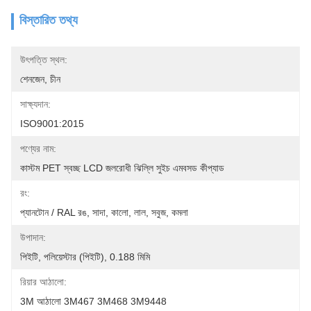
বিস্তারিত তথ্য
উৎপত্তি স্থল:
শেনজেন, চীন
সাক্ষ্যদান:
ISO9001:2015
পণ্যের নাম:
কাস্টম PET স্বচ্ছ LCD জলরোধী ঝিল্লি সুইচ এমবসড কীপ্যাড
রং:
প্যানটোন / RAL রঙ, সাদা, কালো, লাল, সবুজ, কমলা
উপাদান:
পিইটি, পলিয়েস্টার (পিইটি), 0.188 মিমি
রিয়ার আঠালো:
3M আঠালো 3M467 3M468 3M9448