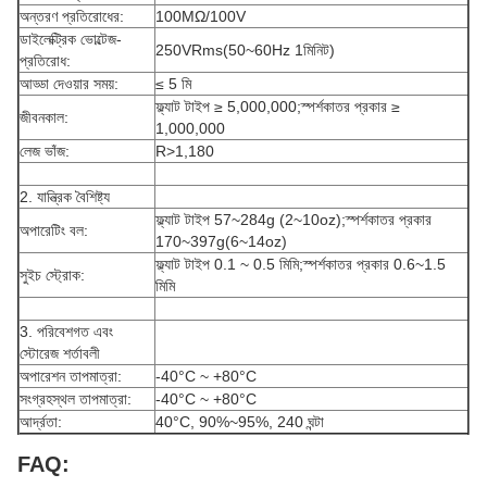
অন্তরণ প্রতিরোধের:
100MΩ/100V
ডাইলেক্ট্রিক ভোল্টেজ-
250VRms(50~60Hz 1মিনিট)
প্রতিরোধ:
আড্ডা দেওয়ার সময়:
≤ 5 মি
ফ্ল্যাট টাইপ ≥ 5,000,000;স্পর্শকাতর প্রকার ≥
জীবনকাল:
1,000,000
লেজ ভাঁজ:
R>1,180
2. যান্ত্রিক বৈশিষ্ট্য
ফ্ল্যাট টাইপ 57~284g (2~10oz);স্পর্শকাতর প্রকার
অপারেটিং বল:
170~397g(6~14oz)
ফ্ল্যাট টাইপ 0.1 ~ 0.5 মিমি;স্পর্শকাতর প্রকার 0.6~1.5
সুইচ স্ট্রোক:
মিমি
3. পরিবেশগত এবং
স্টোরেজ শর্তাবলী
অপারেশন তাপমাত্রা:
-40°C ~ +80°C
সংগ্রহস্থল তাপমাত্রা:
-40°C ~ +80°C
আর্দ্রতা:
40°C, 90%~95%, 240 ঘন্টা
FAQ: