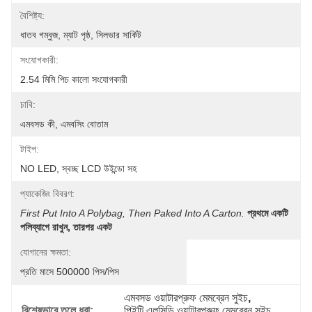
বৈশিষ্ট্য:
ধাতব গম্বুজ, ম্যাট পৃষ্ঠ, সিলভার সার্কিট
সংযোগকারী:
2.54 মিমি পিচ কালো সংযোগকারী
চাবি:
এমবসড কী, এমবসিং বোতাম
টাইপ:
NO LED, স্বচ্ছ LCD উইন্ডো সহ
প্যাকেজিং বিবরণ:
First Put Into A Polybag, Then Paked Into A Carton.
প্রথমে একটি 
পলিব্যাগে রাখুন, তারপর একট
যোগানের ক্ষমতা:
প্রতি মাসে 500000 পিস/পিস
এমবসড ওয়াটারপ্রুফ মেমব্রেন সুইচ
, 
বিশেষভাবে তুলে ধরা:
পিইটি এলসিডি ওয়াটারপ্রুফ মেমব্রেন সুইচ
, 