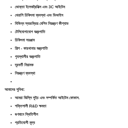
ভোক্তা ইলেকট্রনিক্স এবং 3C আইটেম
থেরাপি চিকিৎসা ব্যবস্থা এবং ডিভাইস
বিভিন্ন স্বয়ংক্রিয় মেশিন নিয়ন্ত্রণ কীপ্যাড
টেলিযোগাযোগ যন্ত্রপাতি
চিকিৎসা সরঞ্জাম
শিল্প - কারখানার যন্ত্রপাতি
গৃহস্থালীর যন্ত্রপাতি
দূরবর্তী নিয়ামক
নিয়ন্ত্রণ ব্যবস্থা
আমাদের সুবিধা:
আমরা ঝিল্লি সুইচ এবং সম্পর্কিত আইটেম ফোকাস.
শক্তিশালী R&D ক্ষমতা
গুণমানে স্থিতিশীল
প্রতিযোগী মূল্য