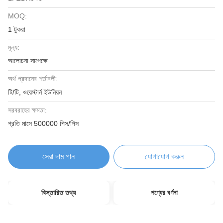
MOQ:
1 টুকরা
মূল্য:
আলোচনা সাপেক্ষে
অর্থ প্রদানের শর্তাবলী:
টি/টি, ওয়েস্টার্ন ইউনিয়ন
সরবরাহের ক্ষমতা:
প্রতি মাসে 500000 পিস/পিস
সেরা দাম পান
যোগাযোগ করুন
বিস্তারিত তথ্য
পণ্যের বর্ণনা