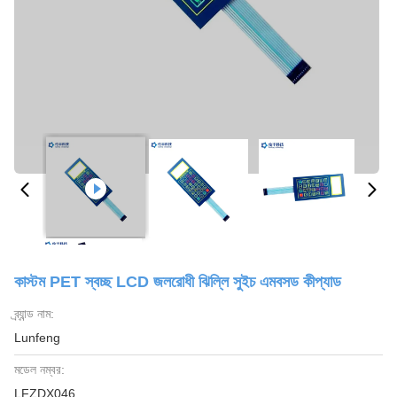
কাস্টম PET স্বচ্ছ LCD জলরোধী ঝিল্লি সুইচ এমবসড কীপ্যাড
ব্র্যান্ড নাম:
Lunfeng
মডেল নম্বর:
LFZDX046