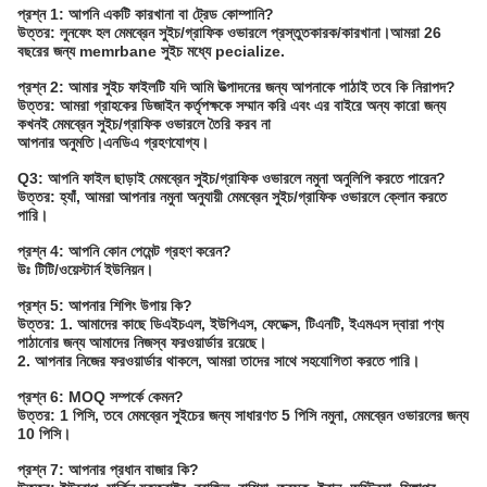
প্রশ্ন 1: আপনি একটি কারখানা বা ট্রেড কোম্পানি?
উত্তর: লুনফেং হল মেমব্রেন সুইচ/গ্রাফিক ওভারলে প্রস্তুতকারক/কারখানা।আমরা 26
বছরের জন্য memrbane সুইচ মধ্যে pecialize.
প্রশ্ন 2: আমার সুইচ ফাইলটি যদি আমি উত্পাদনের জন্য আপনাকে পাঠাই তবে কি নিরাপদ?
উত্তর: আমরা গ্রাহকের ডিজাইন কর্তৃপক্ষকে সম্মান করি এবং এর বাইরে অন্য কারো জন্য
কখনই মেমব্রেন সুইচ/গ্রাফিক ওভারলে তৈরি করব না
আপনার অনুমতি।এনডিএ গ্রহণযোগ্য।
Q3: আপনি ফাইল ছাড়াই মেমব্রেন সুইচ/গ্রাফিক ওভারলে নমুনা অনুলিপি করতে পারেন?
উত্তর: হ্যাঁ, আমরা আপনার নমুনা অনুযায়ী মেমব্রেন সুইচ/গ্রাফিক ওভারলে ক্লোন করতে
পারি।
প্রশ্ন 4: আপনি কোন পেমেন্ট গ্রহণ করেন?
উঃ টিটি/ওয়েস্টার্ন ইউনিয়ন।
প্রশ্ন 5: আপনার শিপিং উপায় কি?
উত্তর: 1. আমাদের কাছে ডিএইচএল, ইউপিএস, ফেডেক্স, টিএনটি, ইএমএস দ্বারা পণ্য
পাঠানোর জন্য আমাদের নিজস্ব ফরওয়ার্ডার রয়েছে।
2. আপনার নিজের ফরওয়ার্ডার থাকলে, আমরা তাদের সাথে সহযোগিতা করতে পারি।
প্রশ্ন 6: MOQ সম্পর্কে কেমন?
উত্তর: 1 পিসি, তবে মেমব্রেন সুইচের জন্য সাধারণত 5 পিসি নমুনা, মেমব্রেন ওভারলের জন্য
10 পিসি।
প্রশ্ন 7: আপনার প্রধান বাজার কি?