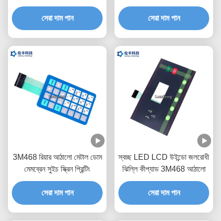
কীপ্যাড
সেরা দাম পান
সেরা দাম পান
3M468 রিয়ার আঠালো মেটাল ডোম
স্বচ্ছ LED LCD উইন্ডো জলরোধী
মেমব্রেন সুইচ স্ক্রিন প্রিন্টিং
ঝিল্লি কীপ্যাড 3M468 আঠালো
সেরা দাম পান
সেরা দাম পান