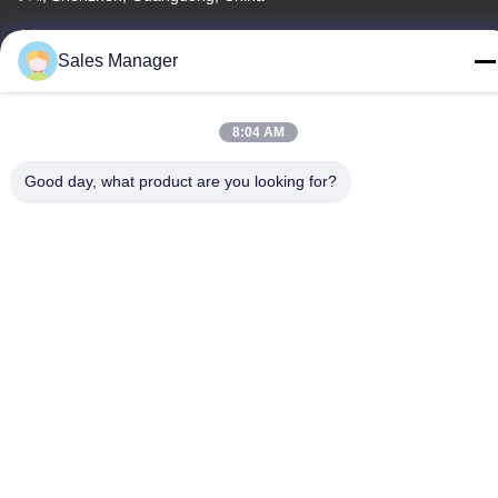
টেলিফোন
Sales Manager
86--13662697476
8:04 AM
Good day, what product are you looking for?
চীন ভালো মানের ধাতু গম্বুজ ঝিল্লি সুইচ সরবরাহকারী। কপিরাইট © -2026 Shenzhen
Lunfeng Technology Co., Ltd সমস্ত অধিকার সংরক্ষিত।
গোপনীয়তা নীতি
|
সাইট ম্যাপ