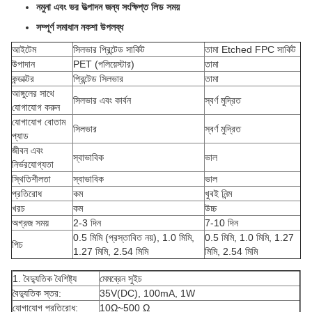
নমুনা এবং ভর উত্পাদন জন্য সংক্ষিপ্ত লিড সময়
সম্পূর্ণ সমাধান নকশা উপলব্ধ
আইটেম
সিলভার প্রিন্টেড সার্কিট
তামা Etched FPC সার্কিট
উপাদান
PET (পলিয়েস্টার)
তামা
কন্ডাক্টর
প্রিন্টেড সিলভার
তামা
আঙ্গুলের সাথে
সিলভার এবং কার্বন
স্বর্ণ মুদ্রিত
যোগাযোগ করুন
যোগাযোগ বোতাম
সিলভার
স্বর্ণ মুদ্রিত
প্যাড
জীবন এবং
স্বাভাবিক
ভাল
নির্ভরযোগ্যতা
স্থিতিশীলতা
স্বাভাবিক
ভাল
প্রতিরোধ
কম
খুবই নিন্ম
খরচ
কম
উচ্চ
অগ্রজ সময়
2-3 দিন
7-10 দিন
0.5 মিমি (প্রস্তাবিত নয়), 1.0 মিমি,
0.5 মিমি, 1.0 মিমি, 1.27
পিচ
1.27 মিমি, 2.54 মিমি
মিমি, 2.54 মিমি
1. বৈদ্যুতিক বৈশিষ্ট্য
মেমব্রেন সুইচ
বৈদ্যুতিক স্তর:
35V(DC), 100mA, 1W
যোগাযোগ প্রতিরোধ:
10Ω~500 Ω