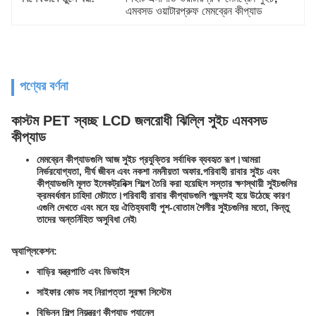
এমবসড ওয়াটারপ্রুফ মেমব্রেন কীপ্যাড
পণ্যের বর্ণনা
কাস্টম PET স্বচ্ছ LCD জলরোধী ঝিল্লি সুইচ এমবসড
কীপ্যাড
মেমব্রেন কীপ্যাডগুলি আজ সুইচ প্রযুক্তির সর্বাধিক ব্যবহৃত রূপ।আমরা
নির্ভরযোগ্যতা, দীর্ঘ জীবন এবং নকশা নমনীয়তা অফার.পরিবাহী রাবার সুইচ এবং
কীপ্যাডগুলি মূলত ইলেকট্রনিক্স শিল্পে তৈরি করা হয়েছিল সস্তার ক্ষণস্থায়ী সুইচগুলির
ক্রমবর্ধমান চাহিদা মেটাতে।পরিবাহী রাবার কীপ্যাডগুলি পছন্দসই হয়ে উঠেছে কারণ
এগুলি দেখতে এবং মনে হয় ঐতিহ্যবাহী পুশ-বোতাম শৈলীর সুইচগুলির মতো, কিন্তু
তাদের অন্তর্নিহিত অসুবিধা নেই৷
অ্যাপ্লিকেশন:
বাড়ির যন্ত্রপাতি এবং ডিভাইস
সাইফার কোড সহ নিরাপত্তা সুরক্ষা সিস্টেম
বিভিন্ন শিল্প নিয়ন্ত্রণ কীপ্যাড প্যানেল