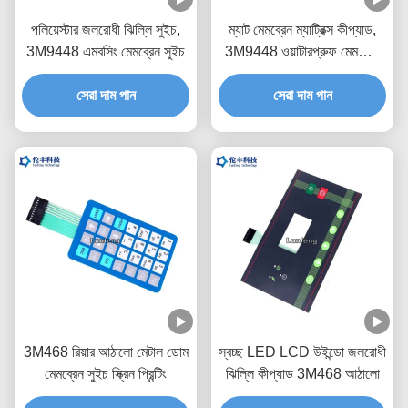
পলিয়েস্টার জলরোধী ঝিল্লি সুইচ,
ম্যাট মেমব্রেন ম্যাট্রিক্স কীপ্যাড,
3M9448 এমবসিং মেমব্রেন সুইচ
3M9448 ওয়াটারপ্রুফ মেমব্রেন
কীপ্যাড
সেরা দাম পান
সেরা দাম পান
3M468 রিয়ার আঠালো মেটাল ডোম
স্বচ্ছ LED LCD উইন্ডো জলরোধী
মেমব্রেন সুইচ স্ক্রিন প্রিন্টিং
ঝিল্লি কীপ্যাড 3M468 আঠালো