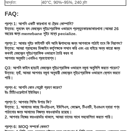
আর্দ্রতা:
40°C, 90%~95%, 240 ঘন্টা
FAQ:
প্রশ্ন 1: আপনি একটি কারখানা বা ট্রেড কোম্পানি?
উত্তর: লুনফেং হল মেমব্রেন সুইচ/গ্রাফিক ওভারলে প্রস্তুতকারক/কারখানা।আমরা 26
বছরের জন্য memrbane সুইচ মধ্যে pecialize.
প্রশ্ন 2: আমার সুইচ ফাইলটি যদি আমি উত্পাদনের জন্য আপনাকে পাঠাই তবে কি নিরাপদ?
উত্তর: আমরা গ্রাহকের ডিজাইন কর্তৃপক্ষকে সম্মান করি এবং এর বাইরে অন্য কারো জন্য
কখনই মেমব্রেন সুইচ/গ্রাফিক ওভারলে তৈরি করব না
আপনার অনুমতি।এনডিএ গ্রহণযোগ্য।
Q3: আপনি ফাইল ছাড়াই মেমব্রেন সুইচ/গ্রাফিক ওভারলে নমুনা অনুলিপি করতে পারেন?
উত্তর: হ্যাঁ, আমরা আপনার নমুনা অনুযায়ী মেমব্রেন সুইচ/গ্রাফিক ওভারলে ক্লোন করতে
পারি।
প্রশ্ন 4: আপনি কোন পেমেন্ট গ্রহণ করেন?
উঃ টিটি/ওয়েস্টার্ন ইউনিয়ন।
প্রশ্ন 5: আপনার শিপিং উপায় কি?
উত্তর: 1. আমাদের কাছে ডিএইচএল, ইউপিএস, ফেডেক্স, টিএনটি, ইএমএস দ্বারা পণ্য
পাঠানোর জন্য আমাদের নিজস্ব ফরওয়ার্ডার রয়েছে।
2. আপনার নিজের ফরওয়ার্ডার থাকলে, আমরা তাদের সাথে সহযোগিতা করতে পারি।
প্রশ্ন 6: MOQ সম্পর্কে কেমন?