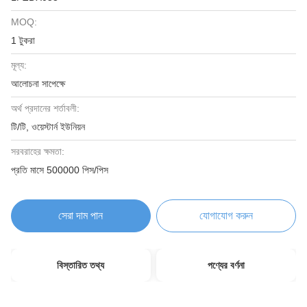
MOQ:
1 টুকরা
মূল্য:
আলোচনা সাপেক্ষে
অর্থ প্রদানের শর্তাবলী:
টি/টি, ওয়েস্টার্ন ইউনিয়ন
সরবরাহের ক্ষমতা:
প্রতি মাসে 500000 পিস/পিস
সেরা দাম পান
যোগাযোগ করুন
বিস্তারিত তথ্য
পণ্যের বর্ণনা