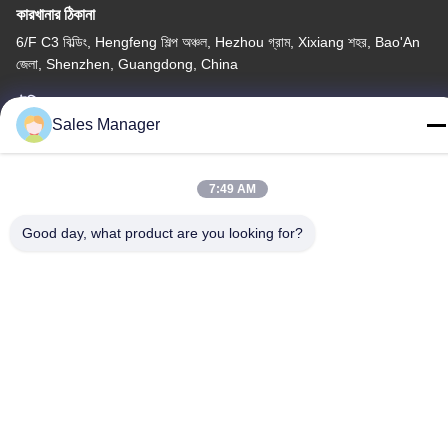
কারখানার ঠিকানা
6/F C3 বিল্ডিং, Hengfeng শিল্প অঞ্চল, Hezhou গ্রাম, Xixiang শহর, Bao'An
জেলা, Shenzhen, Guangdong, China
টেলিফোন
Sales Manager
86--13662697476
7:49 AM
Good day, what product are you looking for?
চীন ভালো মানের ধাতু গম্বুজ ঝিল্লি সুইচ সরবরাহকারী। কপিরাইট © -2026 Shenzhen
Lunfeng Technology Co., Ltd সমস্ত অধিকার সংরক্ষিত।
গোপনীয়তা নীতি
|
সাইট ম্যাপ