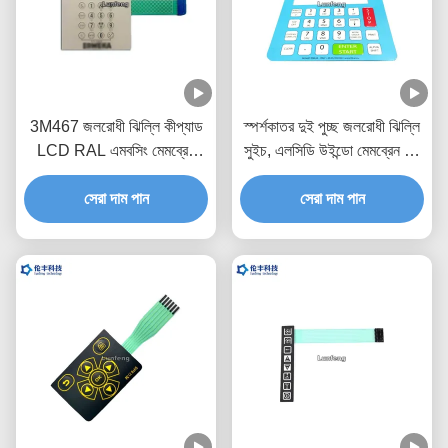
3M467 জলরোধী ঝিল্লি কীপ্যাড
স্পর্শকাতর দুই পুচ্ছ জলরোধী ঝিল্লি
LCD RAL এমবসিং মেমব্রেন
সুইচ, এলসিডি উইন্ডো মেমব্রেন টাচ
সুইচ
সুইচ
সেরা দাম পান
সেরা দাম পান