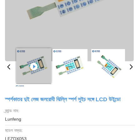
স্পর্শকাতর দুই লেজ জলরোধী ঝিল্লি স্পর্শ সুইচ সঙ্গে LCD উইন্ডো
ব্র্যান্ড নাম:
Lunfeng
মডেল নম্বর:
LFZDX053