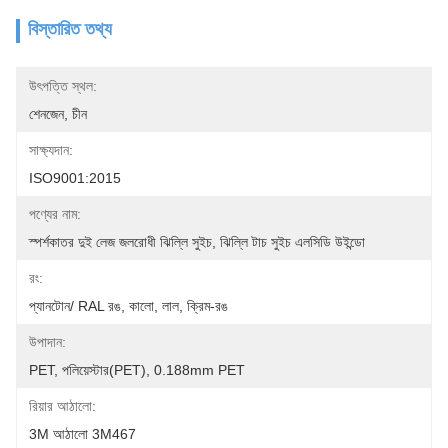
বিস্তারিত তথ্য
উৎপত্তি স্থল:
শেনজেন, চীন
সাক্ষ্যদান:
ISO9001:2015
পণ্যের নাম:
স্পর্শকাতর দুই লেজ জলরোধী ঝিল্লি সুইচ, ঝিল্লি টাচ সুইচ এলসিডি উইন্ডো
রং:
প্যানটোন/ RAL রঙ, কালো, লাল, ক্রিম-রঙ
উপাদান:
PET, পলিয়েস্টার(PET), 0.188mm PET
রিয়ার আঠালো:
3M আঠালো 3M467