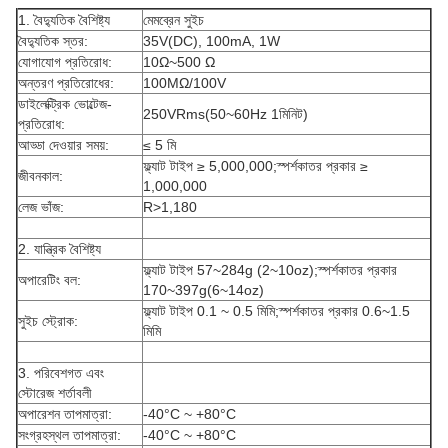
1. বৈদ্যুতিক বৈশিষ্ট্য
মেমব্রেন সুইচ
বৈদ্যুতিক স্তর:
35V(DC), 100mA, 1W
যোগাযোগ প্রতিরোধ:
10Ω~500 Ω
অন্তরণ প্রতিরোধের:
100MΩ/100V
ডাইলেক্ট্রিক ভোল্টেজ-
250VRms(50~60Hz 1মিনিট)
প্রতিরোধ:
আড্ডা দেওয়ার সময়:
≤ 5 মি
ফ্ল্যাট টাইপ ≥ 5,000,000;স্পর্শকাতর প্রকার ≥
জীবনকাল:
1,000,000
লেজ ভাঁজ:
R>1,180
2. যান্ত্রিক বৈশিষ্ট্য
ফ্ল্যাট টাইপ 57~284g (2~10oz);স্পর্শকাতর প্রকার
অপারেটিং বল:
170~397g(6~14oz)
ফ্ল্যাট টাইপ 0.1 ~ 0.5 মিমি;স্পর্শকাতর প্রকার 0.6~1.5
সুইচ স্ট্রোক:
মিমি
3. পরিবেশগত এবং
স্টোরেজ শর্তাবলী
অপারেশন তাপমাত্রা:
-40°C ~ +80°C
সংগ্রহস্থল তাপমাত্রা:
-40°C ~ +80°C