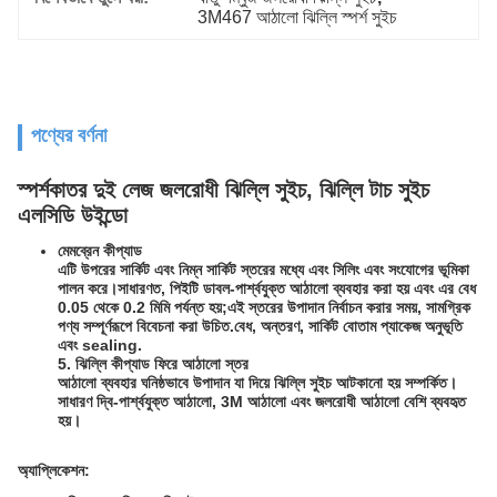
3M467 আঠালো ঝিল্লি স্পর্শ সুইচ
পণ্যের বর্ণনা
স্পর্শকাতর দুই লেজ জলরোধী ঝিল্লি সুইচ, ঝিল্লি টাচ সুইচ
এলসিডি উইন্ডো
মেমব্রেন কীপ্যাড
এটি উপরের সার্কিট এবং নিম্ন সার্কিট স্তরের মধ্যে এবং সিলিং এবং সংযোগের ভূমিকা
পালন করে।সাধারণত, পিইটি ডাবল-পার্শ্বযুক্ত আঠালো ব্যবহার করা হয় এবং এর বেধ
0.05 থেকে 0.2 মিমি পর্যন্ত হয়;এই স্তরের উপাদান নির্বাচন করার সময়, সামগ্রিক
পণ্য সম্পূর্ণরূপে বিবেচনা করা উচিত.বেধ, অন্তরণ, সার্কিট বোতাম প্যাকেজ অনুভূতি
এবং sealing.
5. ঝিল্লি কীপ্যাড ফিরে আঠালো স্তর
আঠালো ব্যবহার ঘনিষ্ঠভাবে উপাদান যা দিয়ে ঝিল্লি সুইচ আটকানো হয় সম্পর্কিত।
সাধারণ দ্বি-পার্শ্বযুক্ত আঠালো, 3M আঠালো এবং জলরোধী আঠালো বেশি ব্যবহৃত
হয়।
অ্যাপ্লিকেশন: