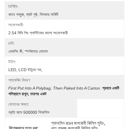
বৈশিষ্ট্য:
ধাতব গম্বুজ, ম্যাট পৃষ্ঠ, সিলভার সার্কিট
সংযোগকারী:
2.54 মিমি পিচ প্লাস্টিকের কালো সংযোগকারী
চাবি:
এমবসিং কী, স্পর্শকাতর বোতাম
টাইপ:
LED, LCD উইন্ডো সহ,
প্যাকেজিং বিবরণ:
First Put Into A Polybag, Then Paked Into A Carton.
প্রথমে একটি 
পলিব্যাগে রাখুন, তারপর একট
যোগানের ক্ষমতা:
প্রতি মাসে 500000 পিস/পিস
প্যানটোন রঙের জলরোধী ঝিল্লি সুইচ
, 
বিশেষভাবে তুলে ধরা:
ধাতু গম্বুজ জলরোধী ঝিল্লি সুইচ
, 