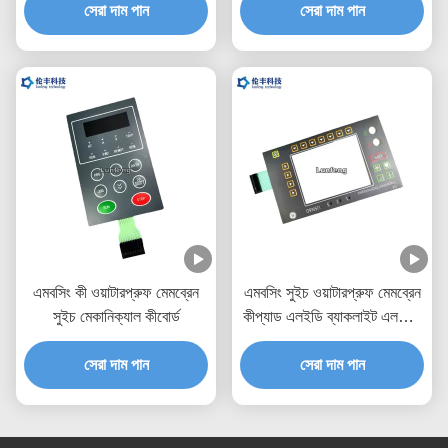
সেরা দাম পান
সেরা দাম পান
এমবসিং কী ওয়াটারপ্রুফ মেমব্রেন
এমবসিং সুইচ ওয়াটারপ্রুফ মেমব্রেন
সুইচ মেকানিক্যাল কীবোর্ড
কীপ্যাড এলইডি ব্যাকলাইট এলসিডি
উইন্ডো
সেরা দাম পান
সেরা দাম পান