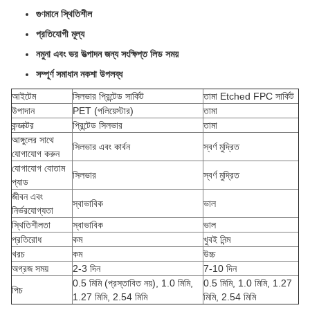
গুণমানে স্থিতিশীল
প্রতিযোগী মূল্য
নমুনা এবং ভর উত্পাদন জন্য সংক্ষিপ্ত লিড সময়
সম্পূর্ণ সমাধান নকশা উপলব্ধ
আইটেম
সিলভার প্রিন্টেড সার্কিট
তামা Etched FPC সার্কিট
উপাদান
PET (পলিয়েস্টার)
তামা
কন্ডাক্টর
প্রিন্টেড সিলভার
তামা
আঙ্গুলের সাথে
সিলভার এবং কার্বন
স্বর্ণ মুদ্রিত
যোগাযোগ করুন
যোগাযোগ বোতাম
সিলভার
স্বর্ণ মুদ্রিত
প্যাড
জীবন এবং
স্বাভাবিক
ভাল
নির্ভরযোগ্যতা
স্থিতিশীলতা
স্বাভাবিক
ভাল
প্রতিরোধ
কম
খুবই নিন্ম
খরচ
কম
উচ্চ
অগ্রজ সময়
2-3 দিন
7-10 দিন
0.5 মিমি (প্রস্তাবিত নয়), 1.0 মিমি,
0.5 মিমি, 1.0 মিমি, 1.27
পিচ
1.27 মিমি, 2.54 মিমি
মিমি, 2.54 মিমি