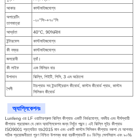
আকার
কাস্টমাইজযোগ্য
অপারেটিং
-২০°সি~+৭০°সি
তাপমাত্রা
আর্দ্রতা
40°C, 90%RH
ইন্টারফেস
কাস্টমাইজযোগ্য
কী নম্বর
কাস্টমাইজযোগ্য
জলরোধী
হ্যাঁ।
কী লাইফ
এক মিলিয়ন বার
উপাদান
ঝিল্লি, পিইটি, পিসি, 3 এম আঠালো
টাচপ্যাড সহ ইন্ডাস্ট্রিয়াল কীবোর্ড, কাস্টম কীবোর্ড প্যাড, কাস্টম
শৈলী
সিলিকন কীবোর্ড
অ্যাপ্লিকেশনঃ
Lunfeng এর LF ওয়াটারপ্রুফ ঝিল্লি কীপ্যাড একটি নির্ভরযোগ্য, নমনীয় এবং দীর্ঘস্থায়ী
কীপ্যাড প্রয়োজন যে কোন অ্যাপ্লিকেশন জন্য নিখুঁত পছন্দ। এই ঝিল্লি সুইচ কীপ্যাড
ISO9001 প্রত্যয়িত হয়ঃ2015 মান এবং একটি কাস্টম সিলিকন কীপ্যাড নকশা যে আপনার
সঠিক প্রয়োজনীয়তা পূরণ নিশ্চিত উপলব্ধ করা হয়কীপ্যাডটি ৪০ ডিগ্রি সেলসিয়াস এবং ৯০%