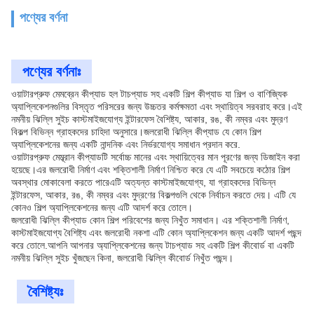
পণ্যের বর্ণনা
পণ্যের বর্ণনাঃ
ওয়াটারপ্রুফ মেমব্রেন কীপ্যাড হল টাচপ্যাড সহ একটি শিল্প কীপ্যাড যা শিল্প ও বাণিজ্যিক
অ্যাপ্লিকেশনগুলির বিস্তৃত পরিসরের জন্য উচ্চতর কর্মক্ষমতা এবং স্থায়িত্ব সরবরাহ করে।এই
নমনীয় ঝিল্লি সুইচ কাস্টমাইজযোগ্য ইন্টারফেস বৈশিষ্ট্য, আকার, রঙ, কী নম্বর এবং মুদ্রণ
বিকল্প বিভিন্ন গ্রাহকদের চাহিদা অনুসারে।জলরোধী ঝিল্লি কীপ্যাড যে কোন শিল্প
অ্যাপ্লিকেশনের জন্য একটি নান্দনিক এবং নির্ভরযোগ্য সমাধান প্রদান করে.
ওয়াটারপ্রুফ মেম্ব্রান কীপ্যাডটি সর্বোচ্চ মানের এবং স্থায়িত্বের মান পূরণের জন্য ডিজাইন করা
হয়েছে।এর জলরোধী নির্মাণ এবং শক্তিশালী নির্মাণ নিশ্চিত করে যে এটি সবচেয়ে কঠোর শিল্প
অবস্থার মোকাবেলা করতে পারেএটি অত্যন্ত কাস্টমাইজযোগ্য, যা গ্রাহকদের বিভিন্ন
ইন্টারফেস, আকার, রঙ, কী নম্বর এবং মুদ্রণের বিকল্পগুলি থেকে নির্বাচন করতে দেয়। এটি যে
কোনও শিল্প অ্যাপ্লিকেশনের জন্য এটি আদর্শ করে তোলে।
জলরোধী ঝিল্লি কীপ্যাড কোন শিল্প পরিবেশের জন্য নিখুঁত সমাধান। এর শক্তিশালী নির্মাণ,
কাস্টমাইজযোগ্য বৈশিষ্ট্য এবং জলরোধী নকশা এটি কোন অ্যাপ্লিকেশন জন্য একটি আদর্শ পছন্দ
করে তোলে.আপনি আপনার অ্যাপ্লিকেশনের জন্য টাচপ্যাড সহ একটি শিল্প কীবোর্ড বা একটি
নমনীয় ঝিল্লি সুইচ খুঁজছেন কিনা, জলরোধী ঝিল্লি কীবোর্ড নিখুঁত পছন্দ।
বৈশিষ্ট্যঃ