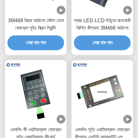
3M468 রিয়ার আঠালো মেটাল ডোম
স্বচ্ছ LED LCD উইন্ডো জলরোধী
মেমব্রেন সুইচ স্ক্রিন প্রিন্টিং
ঝিল্লি কীপ্যাড 3M468 আঠালো
সেরা দাম পান
সেরা দাম পান
এমবসিং কী ওয়াটারপ্রুফ মেমব্রেন
এমবসিং সুইচ ওয়াটারপ্রুফ মেমব্রেন
সুইচ মেকানিক্যাল কীবোর্ড
কীপ্যাড এলইডি ব্যাকলাইট এলসিডি