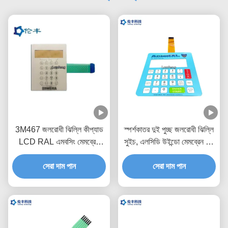
3M467 জলরোধী ঝিল্লি কীপ্যাড
স্পর্শকাতর দুই পুচ্ছ জলরোধী ঝিল্লি
LCD RAL এমবসিং মেমব্রেন
সুইচ, এলসিডি উইন্ডো মেমব্রেন টাচ
সুইচ
সুইচ
সেরা দাম পান
সেরা দাম পান