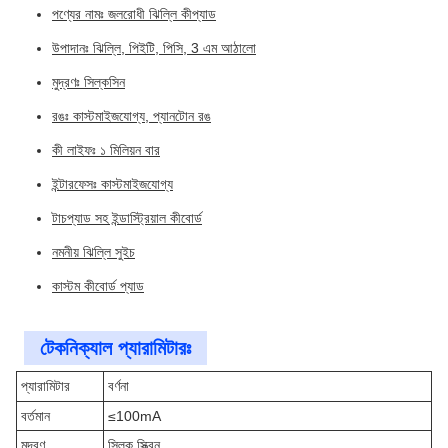
পণ্যের নামঃ জলরোধী ঝিল্লি কীপ্যাড
উপাদানঃ ঝিল্লি, পিইটি, পিসি, 3 এম আঠালো
মুদ্রণঃ সিল্কসিন
রঙঃ কাস্টমাইজযোগ্য, প্যানটোন রঙ
কী লাইফঃ ১ মিলিয়ন বার
ইন্টারফেসঃ কাস্টমাইজযোগ্য
টাচপ্যাড সহ ইন্ডাস্ট্রিয়াল কীবোর্ড
নমনীয় ঝিল্লি সুইচ
কাস্টম কীবোর্ড প্যাড
টেকনিক্যাল প্যারামিটারঃ
প্যারামিটার
বর্ণনা
বর্তমান
≤100mA
মুদ্রণ
সিল্ক স্ক্রিন