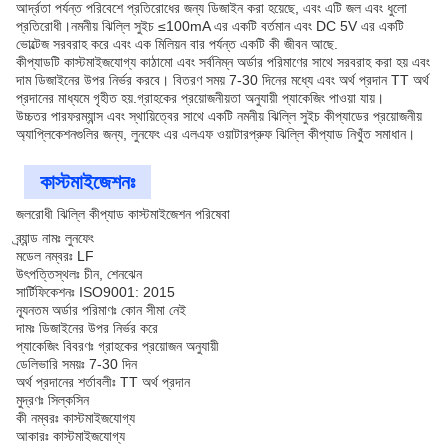
আর্দ্রতা পর্যন্ত পরিবেশে প্রতিরোধের জন্য ডিজাইন করা হয়েছে, এবং এটি জল এবং ধুলো
প্রতিরোধী।নমনীয় ঝিল্লি সুইচ ≤100mA এর একটি বর্তমান এবং DC 5V এর একটি
ভোল্টেজ সরবরাহ করে এবং এক মিলিয়ন বার পর্যন্ত একটি কী জীবন আছে.
কীপ্যাডটি কাস্টমাইজযোগ্য কাঠামো এবং সর্বনিম্ন অর্ডার পরিমাণের সাথে সরবরাহ করা হয় এবং
দাম ডিজাইনের উপর নির্ভর করবে। বিতরণ সময় 7-30 দিনের মধ্যে এবং অর্থ প্রদান TT অর্থ
প্রদানের মাধ্যমে গৃহীত হয়.গ্রাহকের প্রয়োজনীয়তা অনুযায়ী প্যাকেজিং পাওয়া যায়।
উচ্চতর পারফরম্যান্স এবং স্থায়িত্বের সাথে একটি নমনীয় ঝিল্লি সুইচ কীপ্যাডের প্রয়োজনীয়
অ্যাপ্লিকেশনগুলির জন্য, লুনফেং এর এলএফ ওয়াটারপ্রুফ ঝিল্লি কীপ্যাড নিখুঁত সমাধান।
কাস্টমাইজেশনঃ
জলরোধী ঝিল্লি কীপ্যাড কাস্টমাইজেশন পরিষেবা
ব্র্যান্ড নামঃ লুনফেং
মডেল নম্বরঃ LF
উৎপত্তিস্থলঃ চীন, শেনঝেন
সার্টিফিকেশনঃ ISO9001: 2015
ন্যূনতম অর্ডার পরিমাণঃ কোন সীমা নেই
দামঃ ডিজাইনের উপর নির্ভর করে
প্যাকেজিং বিবরণঃ গ্রাহকের প্রয়োজন অনুযায়ী
ডেলিভারি সময়ঃ 7-30 দিন
অর্থ প্রদানের শর্তাবলীঃ TT অর্থ প্রদান
মুদ্রণঃ সিল্কসিন
কী নম্বরঃ কাস্টমাইজযোগ্য
আকারঃ কাস্টমাইজযোগ্য