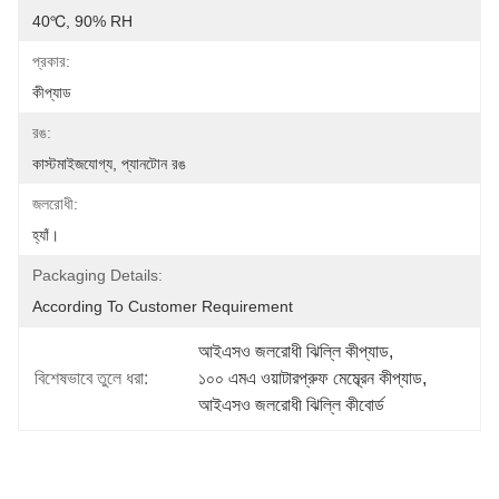
40℃, 90% RH
প্রকার:
কীপ্যাড
রঙ:
কাস্টমাইজযোগ্য, প্যানটোন রঙ
জলরোধী:
হ্যাঁ।
Packaging Details:
According To Customer Requirement
আইএসও জলরোধী ঝিল্লি কীপ্যাড
, 
বিশেষভাবে তুলে ধরা:
১০০ এমএ ওয়াটারপ্রুফ মেম্ব্রেন কীপ্যাড
, 
আইএসও জলরোধী ঝিল্লি কীবোর্ড