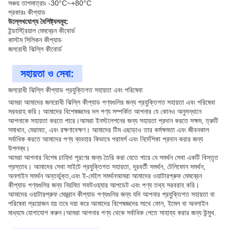
সঞ্চয় তাপমাত্রাঃ -30°C~+80°C
প্রকারঃ কীপ্যাড
উল্লেখযোগ্য বৈশিষ্ট্যসমূহ:
ইন্ডাস্ট্রিয়াল মেমব্রেন কীবোর্ড
কাস্টম সিলিকন কীপ্যাড
জলরোধী ঝিল্লি কীবোর্ড
সহায়তা ও সেবা:
জলরোধী ঝিল্লি কীপ্যাড প্রযুক্তিগত সহায়তা এবং পরিষেবা
আমরা আমাদের জলরোধী ঝিল্লি কীপ্যাড পণ্যগুলির জন্য প্রযুক্তিগত সহায়তা এবং পরিষেবা
সরবরাহ করি। আমাদের বিশেষজ্ঞদের দল পণ্য সম্পর্কিত আপনার যে কোনও অনুসন্ধানে
আপনাকে সহায়তা করতে পারে।আমরা ইনস্টলেশনের জন্য সহায়তা প্রদান করতে সক্ষম, ত্রুটি
সমাধান, মেরামত, এবং রক্ষণাবেক্ষণ। আমাদের টিম এছাড়াও তার কর্মক্ষমতা এবং জীবনকাল
সর্বাধিক করতে আমাদের পণ্য ব্যবহার কিভাবে পরামর্শ এবং নির্দেশিকা প্রদান করার জন্য
উপলব্ধ।
আমরা আপনার বিশেষ চাহিদা পূরণের জন্য তৈরি করা যেতে পারে যে সমর্থন সেবা একটি বিস্তৃত
প্রস্তাব। আমাদের সেবা সাইটে প্রযুক্তিগত সহায়তা, দূরবর্তী সমর্থন, টেলিফোন সমর্থন,
অনলাইন সমর্থন অন্তর্ভুক্ত,এবং ই-মেইল সমর্থনআমরা আমাদের ওয়াটারপ্রুফ মেমব্রেন
কীপ্যাড পণ্যগুলির জন্য নিয়মিত সফটওয়্যার আপডেট এবং পণ্য তথ্য সরবরাহ করি।
আমাদের ওয়াটারপ্রুফ মেম্ব্রান কীপ্যাড পণ্যগুলির জন্য যদি আপনার প্রযুক্তিগত সহায়তা বা
পরিষেবা প্রয়োজন হয় তবে দয়া করে আমাদের বিশেষজ্ঞদের সাথে ফোন, ইমেল বা অনলাইন
মাধ্যমে যোগাযোগ করুন।আমরা আপনার পণ্য থেকে সর্বাধিক পেতে সাহায্য করার জন্য উন্মুখ.