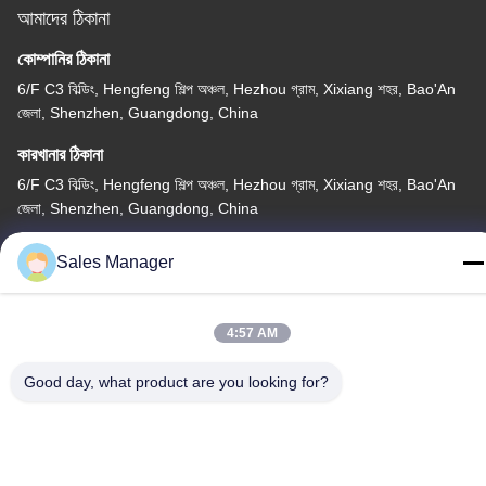
আমাদের ঠিকানা
কোম্পানির ঠিকানা
6/F C3 বিল্ডিং, Hengfeng শিল্প অঞ্চল, Hezhou গ্রাম, Xixiang শহর, Bao'An
জেলা, Shenzhen, Guangdong, China
কারখানার ঠিকানা
6/F C3 বিল্ডিং, Hengfeng শিল্প অঞ্চল, Hezhou গ্রাম, Xixiang শহর, Bao'An
জেলা, Shenzhen, Guangdong, China
টেলিফোন
Sales Manager
86--13662697476
4:57 AM
Good day, what product are you looking for?
চীন ভালো মানের ধাতু গম্বুজ ঝিল্লি সুইচ সরবরাহকারী। কপিরাইট © -2026 Shenzhen
Lunfeng Technology Co., Ltd সমস্ত অধিকার সংরক্ষিত।
গোপনীয়তা নীতি
|
সাইট ম্যাপ