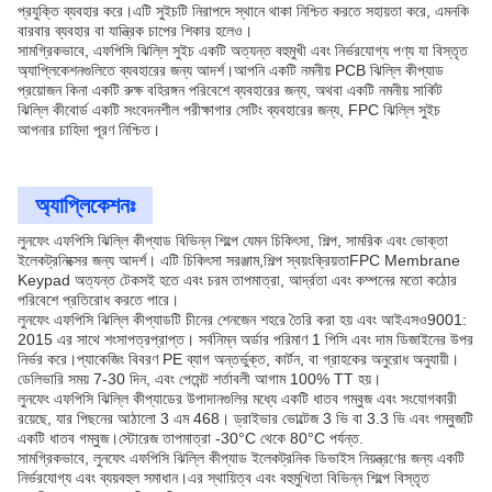
প্রযুক্তি ব্যবহার করে।এটি সুইচটি নিরাপদে স্থানে থাকা নিশ্চিত করতে সহায়তা করে, এমনকি
বারবার ব্যবহার বা যান্ত্রিক চাপের শিকার হলেও।
সামগ্রিকভাবে, এফপিসি ঝিল্লি সুইচ একটি অত্যন্ত বহুমুখী এবং নির্ভরযোগ্য পণ্য যা বিস্তৃত
অ্যাপ্লিকেশনগুলিতে ব্যবহারের জন্য আদর্শ।আপনি একটি নমনীয় PCB ঝিল্লি কীপ্যাড
প্রয়োজন কিনা একটি রুক্ষ বহিরঙ্গন পরিবেশে ব্যবহারের জন্য, অথবা একটি নমনীয় সার্কিট
ঝিল্লি কীবোর্ড একটি সংবেদনশীল পরীক্ষাগার সেটিং ব্যবহারের জন্য, FPC ঝিল্লি সুইচ
আপনার চাহিদা পূরণ নিশ্চিত।
অ্যাপ্লিকেশনঃ
লুনফেং এফপিসি ঝিল্লি কীপ্যাড বিভিন্ন শিল্পে যেমন চিকিৎসা, শিল্প, সামরিক এবং ভোক্তা
ইলেকট্রনিক্সের জন্য আদর্শ। এটি চিকিৎসা সরঞ্জাম,শিল্প স্বয়ংক্রিয়তাFPC Membrane
Keypad অত্যন্ত টেকসই হতে এবং চরম তাপমাত্রা, আর্দ্রতা এবং কম্পনের মতো কঠোর
পরিবেশে প্রতিরোধ করতে পারে।
লুনফেং এফপিসি ঝিল্লি কীপ্যাডটি চীনের শেনজেন শহরে তৈরি করা হয় এবং আইএসও9001:
2015 এর সাথে শংসাপত্রপ্রাপ্ত। সর্বনিম্ন অর্ডার পরিমাণ 1 পিসি এবং দাম ডিজাইনের উপর
নির্ভর করে।প্যাকেজিং বিবরণ PE ব্যাগ অন্তর্ভুক্ত, কার্টন, বা গ্রাহকের অনুরোধ অনুযায়ী।
ডেলিভারি সময় 7-30 দিন, এবং পেমেন্ট শর্তাবলী আগাম 100% TT হয়।
লুনফেং এফপিসি ঝিল্লি কীপ্যাডের উপাদানগুলির মধ্যে একটি ধাতব গম্বুজ এবং সংযোগকারী
রয়েছে, যার পিছনের আঠালো 3 এম 468। ড্রাইভার ভোল্টেজ 3 ভি বা 3.3 ভি এবং গম্বুজটি
একটি ধাতব গম্বুজ।স্টোরেজ তাপমাত্রা -30°C থেকে 80°C পর্যন্ত.
সামগ্রিকভাবে, লুনফেং এফপিসি ঝিল্লি কীপ্যাড ইলেকট্রনিক ডিভাইস নিয়ন্ত্রণের জন্য একটি
নির্ভরযোগ্য এবং ব্যয়বহুল সমাধান।এর স্থায়িত্ব এবং বহুমুখিতা বিভিন্ন শিল্পে বিস্তৃত