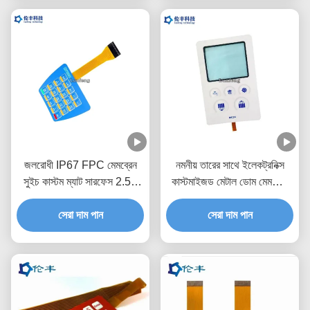
জলরোধী IP67 FPC মেমব্রেন
নমনীয় তারের সাথে ইলেকট্রনিক্স
সুইচ কাস্টম ম্যাট সারফেস 2.54
কাস্টমাইজড মেটাল ডোম মেমব্রেন
মিমি সংযোগকারী
সুইচ
সেরা দাম পান
সেরা দাম পান