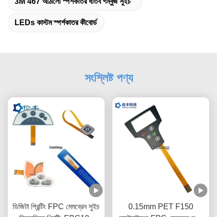
3M 467 আঠালো স্পর্শকাতর ধাতব গম্বুজ সুইচ
LEDs কাস্টম স্পর্শকাতর কীবোর্ড
সংশ্লিষ্ট পণ্য
ডিজিটা প্রিন্টিং FPC মেমব্রেন সুইচ
0.15mm PET F150