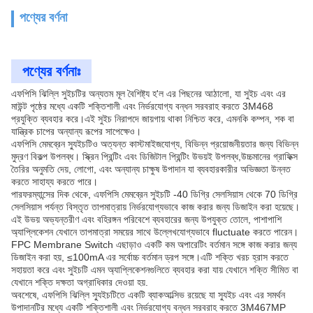
পণ্যের বর্ণনা
পণ্যের বর্ণনাঃ
এফপিসি ঝিল্লি সুইচটির অন্যতম মূল বৈশিষ্ট্য হ'ল এর পিছনের আঠালো, যা সুইচ এবং এর
মাউন্ট পৃষ্ঠের মধ্যে একটি শক্তিশালী এবং নির্ভরযোগ্য বন্ধন সরবরাহ করতে 3M468
প্রযুক্তি ব্যবহার করে।এই সুইচ নিরাপদে জায়গায় থাকা নিশ্চিত করে, এমনকি কম্পন, শক বা
যান্ত্রিক চাপের অন্যান্য রূপের সাপেক্ষেও।
এফপিসি মেমব্রেন স্যুইচটিও অত্যন্ত কাস্টমাইজযোগ্য, বিভিন্ন প্রয়োজনীয়তার জন্য বিভিন্ন
মুদ্রণ বিকল্প উপলব্ধ। স্ক্রিন প্রিন্টিং এবং ডিজিটাল প্রিন্টিং উভয়ই উপলব্ধ,উচ্চমানের গ্রাফিক্স
তৈরির অনুমতি দেয়, লোগো, এবং অন্যান্য চাক্ষুষ উপাদান যা ব্যবহারকারীর অভিজ্ঞতা উন্নত
করতে সাহায্য করতে পারে।
পারফরম্যান্সের দিক থেকে, এফপিসি মেমব্রেন সুইচটি -40 ডিগ্রি সেলসিয়াস থেকে 70 ডিগ্রি
সেলসিয়াস পর্যন্ত বিস্তৃত তাপমাত্রায় নির্ভরযোগ্যভাবে কাজ করার জন্য ডিজাইন করা হয়েছে।
এই উভয় অভ্যন্তরীণ এবং বহিরঙ্গন পরিবেশে ব্যবহারের জন্য উপযুক্ত তোলে, পাশাপাশি
অ্যাপ্লিকেশন যেখানে তাপমাত্রা সময়ের সাথে উল্লেখযোগ্যভাবে fluctuate করতে পারেন।
FPC Membrane Switch এছাড়াও একটি কম অপারেটিং বর্তমান সঙ্গে কাজ করার জন্য
ডিজাইন করা হয়, ≤100mA এর সর্বোচ্চ বর্তমান ড্রপ সঙ্গে।এটি শক্তি খরচ হ্রাস করতে
সহায়তা করে এবং সুইচটি এমন অ্যাপ্লিকেশনগুলিতে ব্যবহার করা যায় যেখানে শক্তি সীমিত বা
যেখানে শক্তি দক্ষতা অগ্রাধিকার দেওয়া হয়.
অবশেষে, এফপিসি ঝিল্লি স্যুইচটিতে একটি ব্যাকআল্সিভ রয়েছে যা স্যুইচ এবং এর সমর্থন
উপাদানটির মধ্যে একটি শক্তিশালী এবং নির্ভরযোগ্য বন্ধন সরবরাহ করতে 3M467MP