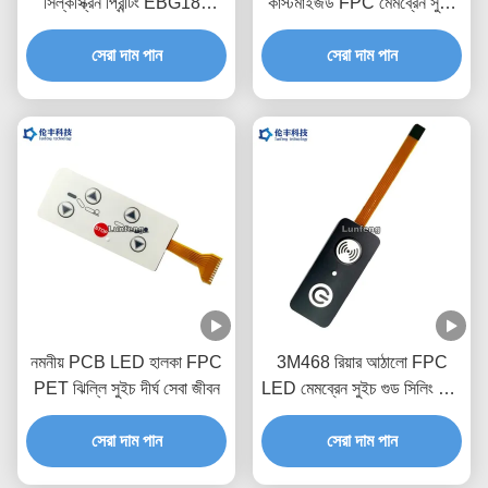
সিল্কস্ক্রিন প্রিন্টিং EBG180
কাস্টমাইজড FPC মেমব্রেন সুইচ
ডিজিটাল কীপ্যাড সুইচ
1.0mm Zif এন্ড সহ
সেরা দাম পান
সেরা দাম পান
নমনীয় PCB LED হালকা FPC
3M468 রিয়ার আঠালো FPC
PET ঝিল্লি সুইচ দীর্ঘ সেবা জীবন
LED মেমব্রেন সুইচ গুড সিলিং 1.0
মিমি পিচ
সেরা দাম পান
সেরা দাম পান