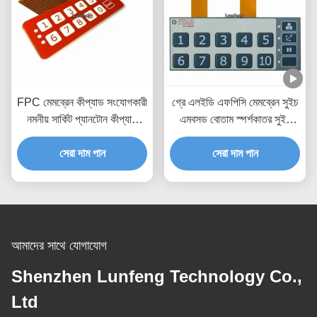
FPC মেমব্রেন কীপ্যাড সংযোগকারী
গ্রে এলইডি এফপিসি মেমব্রেন সুইচ
নমনীয় সার্কিট প্যানটোন কীপ্যাড
এমবসড বোতাম স্পর্শকাতর সুইচ
গম্বুজ সুইচ
কীপ্যাড
সেরা দাম পান
সেরা দাম পান
আমাদের সাথে যোগাযোগ
Shenzhen Lunfeng Technology Co.,
Ltd