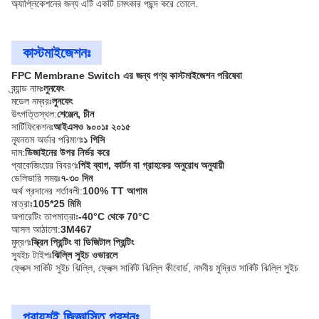
অ্যাপ্লিকেশনের জন্য এটি একটি চমৎকার পছন্দ করে তোলে.
কাস্টমাইজেশনঃ
FPC Membrane Switch এর জন্য পণ্য কাস্টমাইজেশন পরিষেবা
ব্র্যান্ড নামঃ
লুনফেং
মডেল নম্বরঃ
লুনফেং
উৎপত্তিস্থল:
শেঞ্জেন, চীন
সার্টিফিকেশনঃ
আইএসও ৯০০১ঃ ২০১৫
ন্যূনতম অর্ডার পরিমাণঃ
১ পিসি
দাম:
ডিজাইনের উপর নির্ভর করে
প্যাকেজিংয়ের বিবরণঃ
পিই ব্যাগ, কার্টন বা গ্রাহকের অনুরোধ অনুযায়ী
ডেলিভারি সময়ঃ
৭-৩০ দিন
অর্থ প্রদানের শর্তাবলী:
100% TT আগাম
মাত্রাঃ
105*25 মিমি
অপারেটিং তাপমাত্রাঃ
-40°C থেকে 70°C
আসল আঠালো:
3M467
মুদ্রণঃ
স্ক্রিন প্রিন্টিং বা ডিজিটাল প্রিন্টিং
স্যুইচ টাইপঃ
ঝিল্লি সুইচ ওভারলে
ফ্লেক্স সার্কিট সুইচ ঝিল্লি, ফ্লেক্স সার্কিট ঝিল্লি কীবোর্ড, নমনীয় মুদ্রিত সার্কিট ঝিল্লি সুইচ
প্রায়শই জিজ্ঞাসিত প্রশ্নঃ