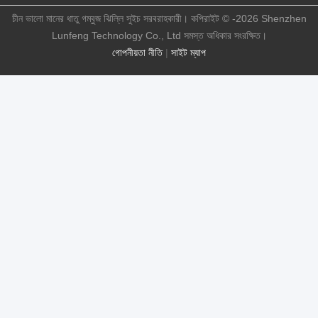
চীন ভালো মানের ধাতু গম্বুজ ঝিল্লি সুইচ সরবরাহকারী। কপিরাইট © -2026 Shenzhen
Lunfeng Technology Co., Ltd সমস্ত অধিকার সংরক্ষিত।
গোপনীয়তা নীতি
|
সাইট ম্যাপ