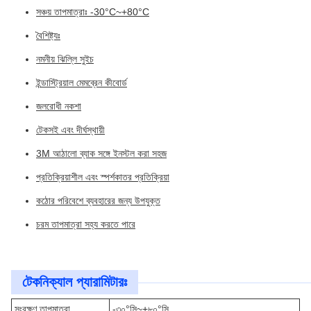
সঞ্চয় তাপমাত্রাঃ -30°C~+80°C
বৈশিষ্ট্যঃ
নমনীয় ঝিল্লি সুইচ
ইন্ডাস্ট্রিয়াল মেমব্রেন কীবোর্ড
জলরোধী নকশা
টেকসই এবং দীর্ঘস্থায়ী
3M আঠালো ব্যাক সঙ্গে ইনস্টল করা সহজ
প্রতিক্রিয়াশীল এবং স্পর্শকাতর প্রতিক্রিয়া
কঠোর পরিবেশে ব্যবহারের জন্য উপযুক্ত
চরম তাপমাত্রা সহ্য করতে পারে
টেকনিক্যাল প্যারামিটারঃ
সংরক্ষণ তাপমাত্রা
-৩০°সি~+৮০°সি