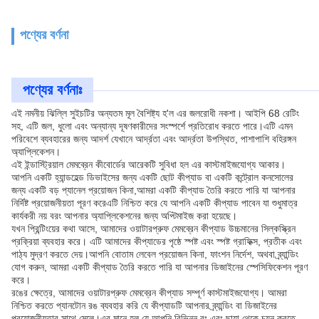
পণ্যের বর্ণনা
পণ্যের বর্ণনাঃ
এই নমনীয় ঝিল্লি সুইচটির অন্যতম মূল বৈশিষ্ট্য হ'ল এর জলরোধী নকশা। আইপি 68 রেটিং
সহ, এটি জল, ধুলো এবং অন্যান্য দূষণকারীদের সংস্পর্শে প্রতিরোধ করতে পারে।এটি এমন
পরিবেশে ব্যবহারের জন্য আদর্শ যেখানে আর্দ্রতা এবং আর্দ্রতা উপস্থিত, পাশাপাশি বহিরঙ্গন
অ্যাপ্লিকেশন।
এই ইন্ডাস্ট্রিয়াল মেমব্রেন কীবোর্ডের আরেকটি সুবিধা হল এর কাস্টমাইজযোগ্য আকার।
আপনি একটি হ্যান্ডহেল্ড ডিভাইসের জন্য একটি ছোট কীপ্যাড বা একটি কন্ট্রোল কনসোলের
জন্য একটি বড় প্যানেল প্রয়োজন কিনা,আমরা একটি কীপ্যাড তৈরি করতে পারি যা আপনার
নির্দিষ্ট প্রয়োজনীয়তা পূরণ করেএটি নিশ্চিত করে যে আপনি একটি কীপ্যাড পাবেন যা শুধুমাত্র
কার্যকরী নয় বরং আপনার অ্যাপ্লিকেশনের জন্য অপ্টিমাইজ করা হয়েছে।
যখন প্রিন্টিংয়ের কথা আসে, আমাদের ওয়াটারপ্রুফ মেমব্রেন কীপ্যাড উচ্চমানের সিল্কস্ক্রিন
প্রক্রিয়া ব্যবহার করে। এটি আমাদের কীপ্যাডের পৃষ্ঠে স্পষ্ট এবং স্পষ্ট গ্রাফিক্স, প্রতীক এবং
পাঠ্য মুদ্রণ করতে দেয়।আপনি বোতাম লেবেল প্রয়োজন কিনা, ফাংশন নির্দেশ, অথবা ব্র্যান্ডিং
যোগ করুন, আমরা একটি কীপ্যাড তৈরি করতে পারি যা আপনার ডিজাইনের স্পেসিফিকেশন পূরণ
করে।
রঙের ক্ষেত্রে, আমাদের ওয়াটারপ্রুফ মেমব্রেন কীপ্যাড সম্পূর্ণ কাস্টমাইজযোগ্য। আমরা
নিশ্চিত করতে প্যানটোন রঙ ব্যবহার করি যে কীপ্যাডটি আপনার ব্র্যান্ডিং বা ডিজাইনের
প্রয়োজনীয়তার সাথে মেলে।এর মানে হল যে আপনি বিভিন্ন রং এবং ছায়া থেকে চয়ন করতে