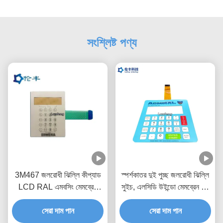
সংশ্লিষ্ট পণ্য
3M467 জলরোধী ঝিল্লি কীপ্যাড
স্পর্শকাতর দুই পুচ্ছ জলরোধী ঝিল্লি
LCD RAL এমবসিং মেমব্রেন
সুইচ, এলসিডি উইন্ডো মেমব্রেন টাচ
সুইচ
সুইচ
সেরা দাম পান
সেরা দাম পান