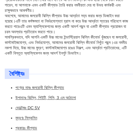
পারেন, যা আপনাকে এমন একটি কীপ্যাড তৈরি করার নমনীয়তা দেয় যা উভয় কার্যকরী এবং
চাক্ষুষভাবে আকর্ষণীয়।
অবশেষে, আমাদের জলরোধী ঝিল্লি কীপ্যাড উচ্চ আর্দ্রতা সহ্য করার জন্য ডিজাইন করা
হয়েছে।এটি তার কর্মক্ষমতা বা নির্ভরযোগ্যতা হ্রাস না করে উচ্চ আর্দ্রতা স্তরের পরিবেশে কাজ
করতে পারেএটি এমন অ্যাপ্লিকেশনের জন্য একটি আদর্শ পছন্দ যা একটি কীপ্যাড প্রয়োজন যা
চরম অবস্থার প্রতিরোধ করতে পারে।
সামগ্রিকভাবে, যদি আপনি একটি উচ্চ মানের ইন্ডাস্ট্রিয়াল ঝিল্লি কীবোর্ড খুঁজছেন যা জলরোধী,
কাস্টমাইজযোগ্য, এবং নির্ভরযোগ্য, আমাদের জলরোধী ঝিল্লি কীবোর্ড নিখুঁত পছন্দ।এর নমনীয়
নকশা দিয়ে, উচ্চ মানের মুদ্রণ, কাস্টমাইজযোগ্য রঙের বিকল্প, এবং আর্দ্রতা প্রতিরোধের, এটি
একটি বিস্তৃত অ্যাপ্লিকেশন জন্য আদর্শ ইনপুট ডিভাইস।
বৈশিষ্ট্যঃ
পণ্যের নামঃ জলরোধী ঝিল্লি কীপ্যাড
উপাদানঃ ঝিল্লি, পিইটি, পিসি, 3 এম আঠালো
ভোল্টেজঃ DC 5V
মুদ্রণঃ সিল্কসিন
প্রকারঃ কীপ্যাড