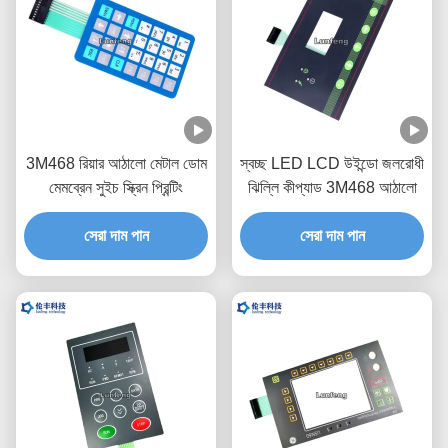
3M468 রিয়ার আঠালো মেটাল ডোম
স্বচ্ছ LED LCD উইন্ডো জলরোধী
মেমব্রেন সুইচ স্ক্রিন প্রিন্টিং
ঝিল্লি কীপ্যাড 3M468 আঠালো
সেরা দাম পান
সেরা দাম পান