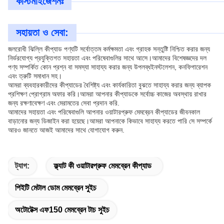
কাস্টমাইজেশনঃ
সহায়তা ও সেবা:
জলরোধী ঝিল্লি কীপ্যাড পণ্যটি সর্বোত্তম কর্মক্ষমতা এবং গ্রাহক সন্তুষ্টি নিশ্চিত করার জন্য
নির্ভরযোগ্য প্রযুক্তিগত সহায়তা এবং পরিষেবাগুলির সাথে আসে।আমাদের বিশেষজ্ঞদের দল
পণ্য সম্পর্কিত কোন প্রশ্ন বা সমস্যা সাহায্য করার জন্য উপলব্ধইনস্টলেশন, কনফিগারেশন
এবং ত্রুটি সমাধান সহ।
আমরা ব্যবহারকারীদের কীপ্যাডের বৈশিষ্ট্য এবং কার্যকারিতা বুঝতে সাহায্য করার জন্য ব্যাপক
প্রশিক্ষণ প্রোগ্রাম অফার করি।আমরা আপনার কীপ্যাডকে সর্বোচ্চ কাজের অবস্থায় রাখার
জন্য রক্ষণাবেক্ষণ এবং মেরামতের সেবা প্রদান করি.
আমাদের সহায়তা এবং পরিষেবাগুলি আপনার ওয়াটারপ্রুফ মেমব্রেন কীপ্যাডের জীবনকাল
বাড়ানোর জন্য ডিজাইন করা হয়েছে।আমরা আপনাকে কিভাবে সাহায্য করতে পারি সে সম্পর্কে
আরও জানতে আজই আমাদের সাথে যোগাযোগ করুন.
ট্যাগ:
ফ্ল্যাট কী ওয়াটারপ্রুফ মেমব্রেন কীপ্যাড
পিইটি মেটাল ডোম মেমব্রেন সুইচ
অটোটেক্স এফ150 মেমব্রেন টাচ সুইচ