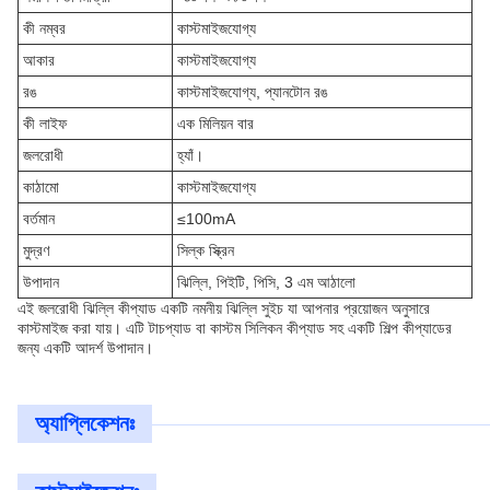
কী নম্বর
কাস্টমাইজযোগ্য
আকার
কাস্টমাইজযোগ্য
রঙ
কাস্টমাইজযোগ্য, প্যানটোন রঙ
কী লাইফ
এক মিলিয়ন বার
জলরোধী
হ্যাঁ।
কাঠামো
কাস্টমাইজযোগ্য
বর্তমান
≤100mA
মুদ্রণ
সিল্ক স্ক্রিন
উপাদান
ঝিল্লি, পিইটি, পিসি, 3 এম আঠালো
এই জলরোধী ঝিল্লি কীপ্যাড একটি নমনীয় ঝিল্লি সুইচ যা আপনার প্রয়োজন অনুসারে
কাস্টমাইজ করা যায়। এটি টাচপ্যাড বা কাস্টম সিলিকন কীপ্যাড সহ একটি শিল্প কীপ্যাডের
জন্য একটি আদর্শ উপাদান।
অ্যাপ্লিকেশনঃ