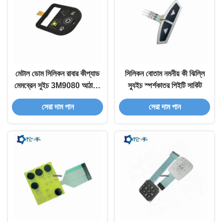
মেটাল ডোম সিলিকন রাবার কীপ্যাড
সিলিকন বোতাম নমনীয় কী ঝিল্লি
মেমব্রেন সুইচ 3M9080 আঠালো
স্যুইচ স্পর্শকাতর পিইটি সার্কিট
পিইটি
সেরা দাম পান
সেরা দাম পান