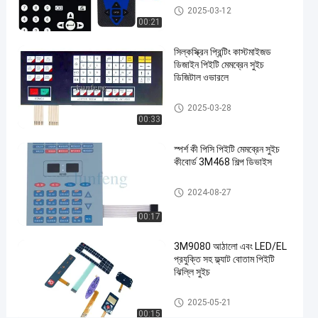
#
পিইটি মেমব্রেন সুইচ
2025-03-12
প্যান্টোন
00:21
পিইটি
সিল্কস্ক্রিন প্রিন্টিং কাস্টমাইজড
মেমব্রেন
ডিজাইন পিইটি মেমব্রেন সুইচ
সুইচ
ডিজিটাল ওভারলে
#
3M
পিইটি মেমব্রেন সুইচ
2025-03-28
467
00:33
আঠালো
স্পর্শ কী পিসি পিইটি মেমব্রেন সুইচ
গম্বুজ
কীবোর্ড 3M468 শিল্প ডিভাইস
স্পর্শকাতর
ঝিল্লি
পিইটি মেমব্রেন সুইচ
2024-08-27
সুইচ
#
00:17
3M
3M9080 আঠালো এবং LED/EL
468
প্রযুক্তি সহ ফ্ল্যাট বোতাম পিইটি
স্পর্শকাতর
ঝিল্লি সুইচ
ধাতব
পিইটি মেমব্রেন সুইচ
গম্বুজ
2025-05-21
00:15