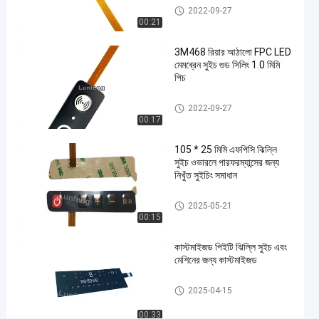
FPC
FPC ঝিল্লি সুইচ
2022-09-27
মেমব্রেন
00:21
স্পর্শকাতর
3M468 রিয়ার আঠালো FPC LED
ধাতব
মেমব্রেন সুইচ গুড সিলিং 1.0 মিমি
গম্বুজ
পিচ
সুইচ
#
FPC ঝিল্লি সুইচ
2022-09-27
3M
00:17
467
105 * 25 মিমি এফপিসি ঝিল্লি
আঠালো
সুইচ ওভারলে পারফরম্যান্সের জন্য
স্পর্শকাতর
নিখুঁত সুইচিং সমাধান
ধাতব
গম্বুজ
FPC ঝিল্লি সুইচ
2025-05-21
00:15
সুইচ
#
কাস্টমাইজড পিইটি ঝিল্লি সুইচ এবং
LEDs
মেশিনের জন্য কাস্টমাইজড
কাস্টম
স্পর্শকাতর
পিইটি মেমব্রেন সুইচ
2025-04-15
কীবোর্ড
00:33
স্প