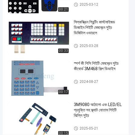
#
পিইটি মেমব্রেন সুইচ
2025-03-12
প্যান্টোন
00:21
পিইটি
সিল্কস্ক্রিন প্রিন্টিং কাস্টমাইজড
মেমব্রেন
ডিজাইন পিইটি মেমব্রেন সুইচ
সুইচ
ডিজিটাল ওভারলে
#
3M
পিইটি মেমব্রেন সুইচ
2025-03-28
467
00:33
আঠালো
স্পর্শ কী পিসি পিইটি মেমব্রেন সুইচ
গম্বুজ
কীবোর্ড 3M468 শিল্প ডিভাইস
স্পর্শকাতর
ঝিল্লি
পিইটি মেমব্রেন সুইচ
2024-08-27
সুইচ
#
00:17
3M
3M9080 আঠালো এবং LED/EL
468
প্রযুক্তি সহ ফ্ল্যাট বোতাম পিইটি
স্পর্শকাতর
ঝিল্লি সুইচ
ধাতব
পিইটি মেমব্রেন সুইচ
গম্বুজ
2025-05-21
00:15