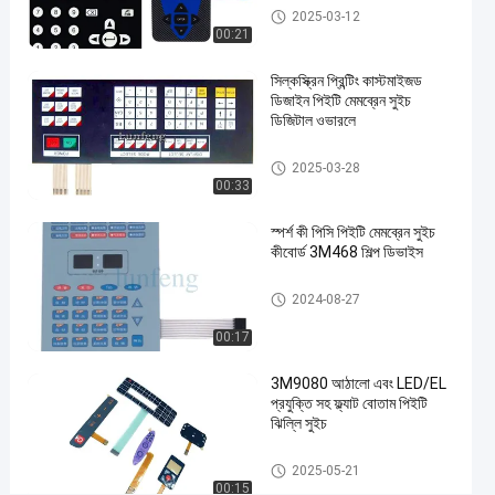
প্যান্টোন
পিইটি মেমব্রেন সুইচ
2025-03-12
পিইটি
00:21
মেমব্রেন
সিল্কস্ক্রিন প্রিন্টিং কাস্টমাইজড
সুইচ
ডিজাইন পিইটি মেমব্রেন সুইচ
#
ডিজিটাল ওভারলে
3M
467
পিইটি মেমব্রেন সুইচ
2025-03-28
আঠালো
00:33
গম্বুজ
স্পর্শ কী পিসি পিইটি মেমব্রেন সুইচ
স্পর্শকাতর
কীবোর্ড 3M468 শিল্প ডিভাইস
ঝিল্লি
সুইচ
পিইটি মেমব্রেন সুইচ
2024-08-27
#
3M
00:17
468
3M9080 আঠালো এবং LED/EL
স্পর্শকাতর
প্রযুক্তি সহ ফ্ল্যাট বোতাম পিইটি
ধাতব
ঝিল্লি সুইচ
গম্বুজ
সুইচ
পিইটি মেমব্রেন সুইচ
2025-05-21
00:15
ন