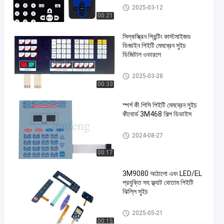
#
পিইটি মেমব্রেন সুইচ
2025-03-12
প্যান্টোন
00:21
পিইটি
সিল্কস্ক্রিন প্রিন্টিং কাস্টমাইজড
মেমব্রেন
ডিজাইন পিইটি মেমব্রেন সুইচ
সুইচ
ডিজিটাল ওভারলে
#
3M
পিইটি মেমব্রেন সুইচ
2025-03-28
467
00:33
আঠালো
স্পর্শ কী পিসি পিইটি মেমব্রেন সুইচ
গম্বুজ
কীবোর্ড 3M468 শিল্প ডিভাইস
স্পর্শকাতর
ঝিল্লি
পিইটি মেমব্রেন সুইচ
2024-08-27
সুইচ
#
00:17
3M
3M9080 আঠালো এবং LED/EL
468
প্রযুক্তি সহ ফ্ল্যাট বোতাম পিইটি
স্পর্শকাতর
ঝিল্লি সুইচ
ধাতব
পিইটি মেমব্রেন সুইচ
গম্বুজ
2025-05-21
00:15