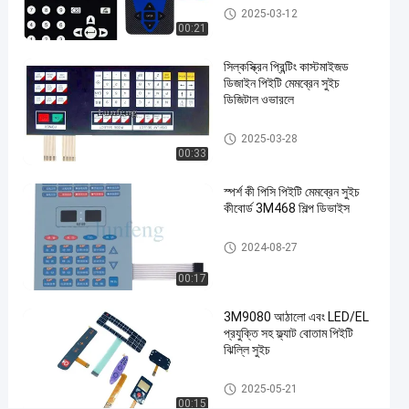
পিইটি মেমব্রেন সুইচ
2025-03-12
00:21
#
প্যান্টোন
সিল্কস্ক্রিন প্রিন্টিং কাস্টমাইজড
পিইটি
ডিজাইন পিইটি মেমব্রেন সুইচ
মেমব্রেন
ডিজিটাল ওভারলে
সুইচ
#
পিইটি মেমব্রেন সুইচ
2025-03-28
00:33
3M
467
স্পর্শ কী পিসি পিইটি মেমব্রেন সুইচ
আঠালো
কীবোর্ড 3M468 শিল্প ডিভাইস
গম্বুজ
পিইটি মেমব্রেন সুইচ
স্পর্শকাতর
2024-08-27
ঝিল্লি
00:17
সুইচ
#
3M9080 আঠালো এবং LED/EL
3M
প্রযুক্তি সহ ফ্ল্যাট বোতাম পিইটি
468
ঝিল্লি সুইচ
স্পর্শকাতর
পিইটি মেমব্রেন সুইচ
2025-05-21
ধাতব
00:15