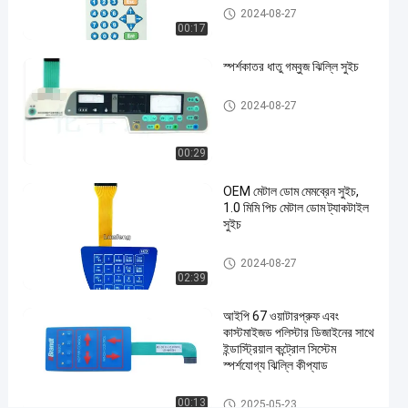
ধাতু গম্বুজ ঝিল্লি সুইচ
ঝিল্লি
2024-08-27
05-21
ভিউ
শেয়ার করুন
সুইচ
00:17
#
স্পর্শকাতর ধাতু গম্বুজ ঝিল্লি সুইচ
3M468
মেটাল
ধাতু গম্বুজ ঝিল্লি সুইচ
2024-08-27
ডোম
মেমব্রেন
00:29
সুইচ
#
OEM মেটাল ডোম মেমব্রেন সুইচ,
এমবসড
1.0 মিমি পিচ মেটাল ডোম ট্যাকটাইল
সুইচ
বোতাম
মেমব্রেন
ধাতু গম্বুজ ঝিল্লি সুইচ
2024-08-27
পুশ
02:39
বোতাম
সুইচ
আইপি 67 ওয়াটারপ্রুফ এবং
#
কাস্টমাইজড পলিস্টার ডিজাইনের সাথে
ইন্ডাস্ট্রিয়াল কন্ট্রোল সিস্টেম
ইন্ডাস্ট্রিয়াল
স্পর্শযোগ্য ঝিল্লি কীপ্যাড
মেশিন
মেমব্রেন
ধাতু গম্বুজ ঝিল্লি সুইচ
00:13
2025-05-23