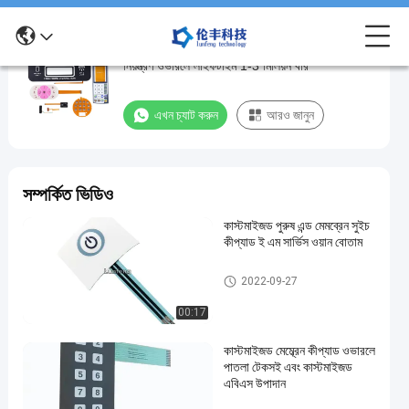
কাস্টমাইজড কন্ট্রোল দক্ষতার জন্য উচ্চ চকচকে পিইটি ঝিল্লি
কাস্টমাইজড
নিয়ন্ত্রণ ওভারলে লাইফটাইম 1-3 মিলিয়ন বার
কন্ট্রোল
দক্ষতার
এখন চ্যাট করুন
আরও জানুন
জন্য
উচ্চ
চকচকে
সম্পর্কিত ভিডিও
পিইটি
কাস্টমাইজড পুরুষ এন্ড মেমব্রেন সুইচ
ঝিল্লি
কীপ্যাড ই এম সার্ভিস ওয়ান বোতাম
নিয়ন্ত্রণ
ওভারলে
ঝিল্লি সুইচ ওভারলে
2022-09-27
লাইফটাইম
00:17
1-
কাস্টমাইজড মেম্ব্রেন কীপ্যাড ওভারলে
3
পাতলা টেকসই এবং কাস্টমাইজড
মিলিয়ন
এবিএস উপাদান