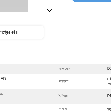
পণ্যের বর্ণনা
সাক্ষ্যদান:
I
 LED 
মেশ
আবেদন:
সরঞ
জ, 
বৈশিষ্ট্য:
PE
আকার:
বৃ