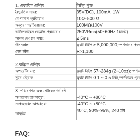
1. বৈদ্যুতিক বৈশিষ্ট্য
ঝিল্লি সুইচ
বৈদ্যুতিক স্তর:
35V(DC), 100mA, 1W
যোগাযোগ প্রতিরোধ:
10Ω~500 Ω
অন্তরণ প্রতিরোধের:
100MΩ/100V
ডাইলেকট্রিক্স ভোল্টেজ-প্রতিরোধ:
250VRms(50~60Hz 1মিনিট)
আড্ডা দেওয়ার সময়:
≤ 5ms
জীবনকাল:
ফ্ল্যাট টাইপ ≥ 5,000,000;স্পর্শকাতর প
লেজ ভাঁজ:
R>1,180
2.যান্ত্রিক বৈশিষ্ট্য
অপারেটিং বল:
ফ্ল্যাট টাইপ 57~284g (2~10oz);স্পর
সুইচ স্ট্রোক:
ফ্ল্যাট টাইপ 0.1 ~ 0.5 মিমি;স্পর্শকাতর প
3. পরিবেশগত এবং স্টোরেজ শর্তাবলী
অপারেশন তাপমাত্রা:
-40°C ~ +80°C
সংগ্রহস্থল তাপমাত্রা:
-40°C ~ +80°C
40°C, 90%~95%, 240 ঘন্টা
আর্দ্রতা:
FAQ: