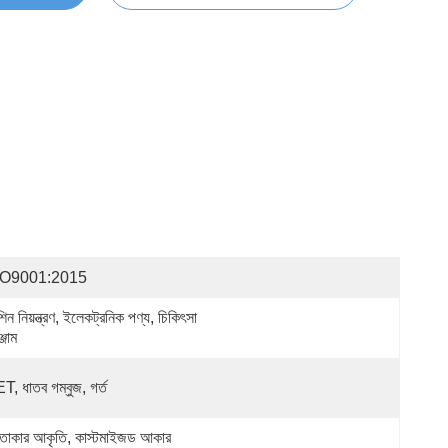
SO9001:2015
িন নিয়ন্ত্রণ, ইলেকট্রনিক পণ্য, চিকিৎসা 
্জাম
T, ধাতব গম্বুজ, গর্ত
ত্তাকার আকৃতি, কাস্টমাইজড আকার