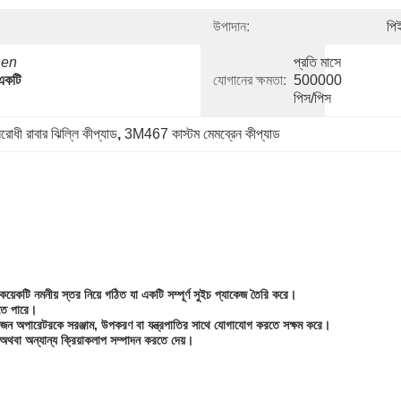
উপাদান:
পি
en 
প্রতি মাসে 
একটি 
যোগানের ক্ষমতা:
500000 
পিস/পিস
োধী রাবার ঝিল্লি কীপ্যাড
, 
3M467 কাস্টম মেমব্রেন কীপ্যাড
কয়েকটি নমনীয় স্তর নিয়ে গঠিত যা একটি সম্পূর্ণ সুইচ প্যাকেজ তৈরি করে।
তে পারে।
 একজন অপারেটরকে সরঞ্জাম, উপকরণ বা যন্ত্রপাতির সাথে যোগাযোগ করতে সক্ষম করে।
থবা অন্যান্য ক্রিয়াকলাপ সম্পাদন করতে দেয়।