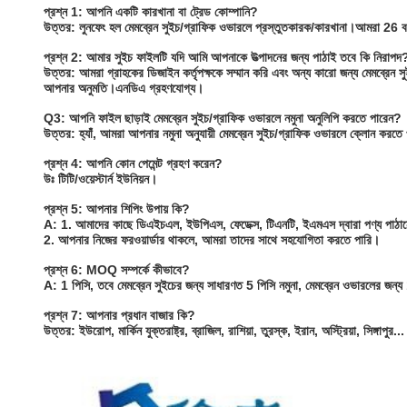
প্রশ্ন 1: আপনি একটি কারখানা বা ট্রেড কোম্পানি?
উত্তর: লুনফেং হল মেমব্রেন সুইচ/গ্রাফিক ওভারলে প্রস্তুতকারক/কারখানা।আমরা 
প্রশ্ন 2: আমার সুইচ ফাইলটি যদি আমি আপনাকে উত্পাদনের জন্য পাঠাই তবে কি নিরাপদ
উত্তর: আমরা গ্রাহকের ডিজাইন কর্তৃপক্ষকে সম্মান করি এবং অন্য কারো জন্য মেমব্রেন 
আপনার অনুমতি।এনডিএ গ্রহণযোগ্য।
Q3: আপনি ফাইল ছাড়াই মেমব্রেন সুইচ/গ্রাফিক ওভারলে নমুনা অনুলিপি করতে পারেন?
উত্তর: হ্যাঁ, আমরা আপনার নমুনা অনুযায়ী মেমব্রেন সুইচ/গ্রাফিক ওভারলে ক্লোন করতে
প্রশ্ন 4: আপনি কোন পেমেন্ট গ্রহণ করেন?
উঃ টিটি/ওয়েস্টার্ন ইউনিয়ন।
প্রশ্ন 5: আপনার শিপিং উপায় কি?
A: 1. আমাদের কাছে ডিএইচএল, ইউপিএস, ফেডেক্স, টিএনটি, ইএমএস দ্বারা পণ্য পাঠানো
2. আপনার নিজের ফরওয়ার্ডার থাকলে, আমরা তাদের সাথে সহযোগিতা করতে পারি।
প্রশ্ন 6: MOQ সম্পর্কে কীভাবে?
A: 1 পিসি, তবে মেমব্রেন সুইচের জন্য সাধারণত 5 পিসি নমুনা, মেমব্রেন ওভারলের জন্
প্রশ্ন 7: আপনার প্রধান বাজার কি?
উত্তর: ইউরোপ, মার্কিন যুক্তরাষ্ট্র, ব্রাজিল, রাশিয়া, তুরস্ক, ইরান, অস্ট্রিয়া, সিঙ্গাপুর...