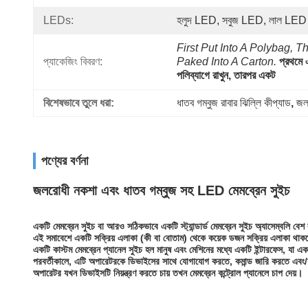
LEDs:
হলুদ LED, সবুজ LED, লাল LED
First Put Into A Polybag, Th
প্যাকেজিং বিবরণ:
Paked Into A Carton.
প্রথমে 
পলিব্যাগে রাখুন, তারপর একট
বিশেষভাবে তুলে ধরা:
ধাতব গম্বুজ রাবার ঝিল্লি কীপ্যাড
, 
জলর
পণ্যের বর্ণনা
জলরোধী নকশা এবং ধাতব গম্বুজ সহ LED মেমব্রেন সুইচ
একটি মেমব্রেন সুইচ বা আরও সঠিকভাবে একটি স্ট্যান্ডার্ড মেমব্রেন সুইচ অ্যাসেম্বলি বেশ 
এই সমাবেশে একটি সক্রিয় এলাকা (কী বা বোতাম) থেকে কয়েক ডজন সক্রিয় এলাকা থাক
একটি কাস্টম মেমব্রেন প্যানেল সুইচ হল মানুষ এবং মেশিনের মধ্যে একটি ইন্টারফেস, যা
পরবর্তীকালে, এটি অপারেটরকে ডিভাইসের সাথে যোগাযোগ করতে, কমান্ড জারি করতে এবং/অ
অপারেটর যখন ডিভাইসটি নিয়ন্ত্রণ করতে চায় তখন মেমব্রেন কন্ট্রোল প্যানেলে চাপ দেয়।