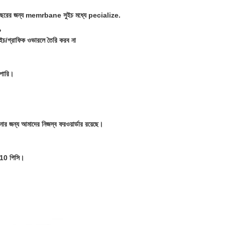
26 বছরের জন্য memrbane সুইচ মধ্যে pecialize.
?
সুইচ/গ্রাফিক ওভারলে তৈরি করব না
 পারি।
র জন্য আমাদের নিজস্ব ফরওয়ার্ডার রয়েছে।
য 10 পিসি।