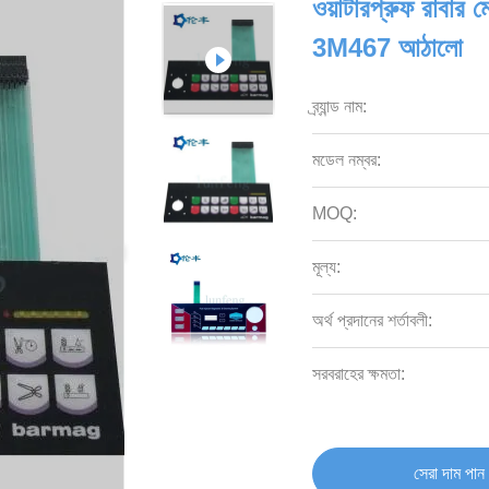
ওয়াটারপ্রুফ রাবার 
3M467 আঠালো
ব্র্যান্ড নাম:
মডেল নম্বর:
MOQ:
মূল্য:
অর্থ প্রদানের শর্তাবলী:
সরবরাহের ক্ষমতা:
সেরা দাম পান