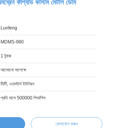
মেমব্রেন কীপ্যাড কাস্টম মেটাল ডোম
Lunfeng
MDMS-980
1 টুকরা
আলোচনা সাপেক্ষে
টি/টি, ওয়েস্টার্ন ইউনিয়ন
প্রতি মাসে 500000 পিস/পিস
যোগাযোগ করুন