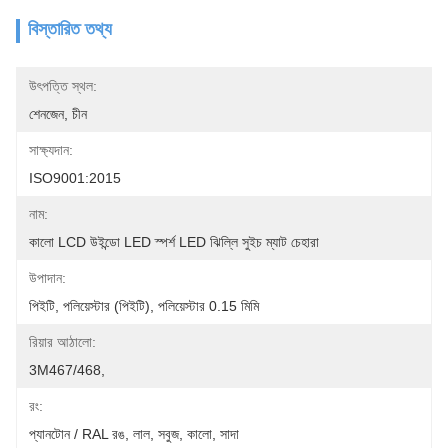
বিস্তারিত তথ্য
উৎপত্তি স্থল:
শেনজেন, চীন
সাক্ষ্যদান:
ISO9001:2015
নাম:
কালো LCD উইন্ডো LED স্পর্শ LED ঝিল্লি সুইচ ম্যাট চেহারা
উপাদান:
পিইটি, পলিয়েস্টার (পিইটি), পলিয়েস্টার 0.15 মিমি
রিয়ার আঠালো:
3M467/468,
রং:
প্যানটোন / RAL রঙ, লাল, সবুজ, কালো, সাদা