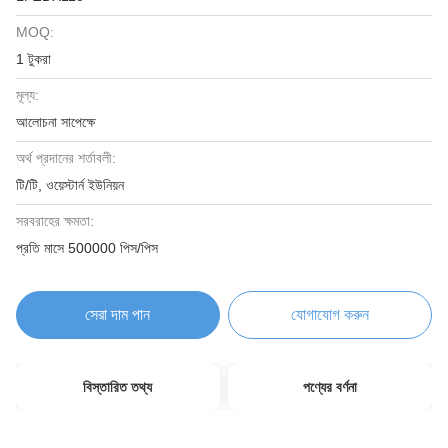
MOQ:
1 টুকরা
মূল্য:
আলোচনা সাপেক্ষে
অর্থ প্রদানের শর্তাবলী:
টি/টি, ওয়েস্টার্ন ইউনিয়ন
সরবরাহের ক্ষমতা:
প্রতি মাসে 500000 পিস/পিস
সেরা দাম পান
যোগাযোগ করুন
বিস্তারিত তথ্য
পণ্যের বর্ণনা