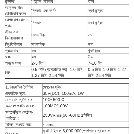
কন্ডাক্টর
প্রিন্টেড সিলভার
তামা
আঙ্গুলের সাথে
সিলভার এবং কার্বন
স্বর্ণ মুদ্রিত
যোগাযোগ করুন
যোগাযোগ বোতাম
সিলভার
স্বর্ণ মুদ্রিত
প্যাড
জীবন এবং
স্বাভাবিক
ভাল
নির্ভরযোগ্যতা
স্থিতিশীলতা
স্বাভাবিক
ভাল
প্রতিরোধ
কম
খুবই নিন্ম
খরচ
কম
উচ্চ
অগ্রজ সময়
2-3 দিন
7-10 দিন
0.5 মিমি (প্রস্তাবিত নয়), 1.0 মিমি,
0.5 মিমি, 1.0 মিমি, 1.27
পিচ
1.27 মিমি, 2.54 মিমি
মিমি, 2.54 মিমি
1. বৈদ্যুতিক বৈশিষ্ট্য
মেমব্রেন সুইচ
বৈদ্যুতিক স্তর:
35V(DC), 100mA, 1W
যোগাযোগ প্রতিরোধ:
10Ω~500 Ω
অন্তরণ প্রতিরোধের:
100MΩ/100V
ডাইলেক্ট্রিক ভোল্টেজ-
250VRms(50~60Hz 1মিনিট)
প্রতিরোধ:
আড্ডা দেওয়ার সময়:
≤ 5ms
ফ্ল্যাট টাইপ ≥ 5,000,000;স্পর্শকাতর প্রকার ≥
জীবনকাল: