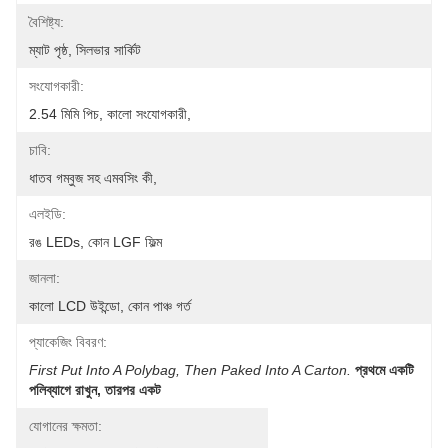
বৈশিষ্ট্য:
ম্যাট পৃষ্ঠ, সিলভার সার্কিট
সংযোগকারী:
2.54 মিমি পিচ, কালো সংযোগকারী,
চাবি:
ধাতব গম্বুজ সহ এমবসিং কী,
এলইডি:
রঙ LEDs, কোন LGF ফিল্ম
জানলা:
কালো LCD উইন্ডো, কোন পাঞ্চ গর্ত
প্যাকেজিং বিবরণ:
First Put Into A Polybag, Then Paked Into A Carton.
প্রথমে একটি 
পলিব্যাগে রাখুন, তারপর একট
যোগানের ক্ষমতা: