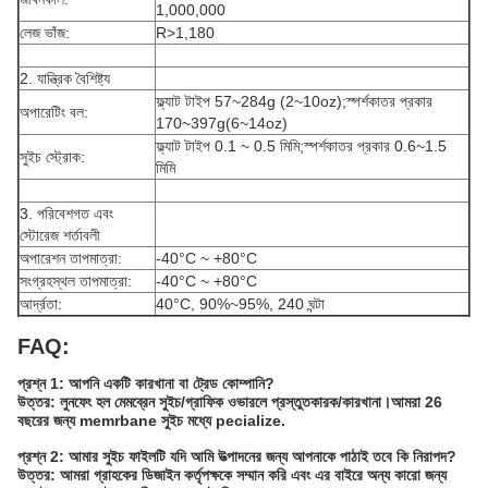
1,000,000
লেজ ভাঁজ:
R>1,180
2. যান্ত্রিক বৈশিষ্ট্য
ফ্ল্যাট টাইপ 57~284g (2~10oz);স্পর্শকাতর প্রকার
অপারেটিং বল:
170~397g(6~14oz)
ফ্ল্যাট টাইপ 0.1 ~ 0.5 মিমি;স্পর্শকাতর প্রকার 0.6~1.5
সুইচ স্ট্রোক:
মিমি
3. পরিবেশগত এবং
স্টোরেজ শর্তাবলী
অপারেশন তাপমাত্রা:
-40°C ~ +80°C
সংগ্রহস্থল তাপমাত্রা:
-40°C ~ +80°C
আর্দ্রতা:
40°C, 90%~95%, 240 ঘন্টা
FAQ:
প্রশ্ন 1: আপনি একটি কারখানা বা ট্রেড কোম্পানি?
উত্তর: লুনফেং হল মেমব্রেন সুইচ/গ্রাফিক ওভারলে প্রস্তুতকারক/কারখানা।আমরা 26
বছরের জন্য memrbane সুইচ মধ্যে pecialize.
প্রশ্ন 2: আমার সুইচ ফাইলটি যদি আমি উত্পাদনের জন্য আপনাকে পাঠাই তবে কি নিরাপদ?
উত্তর: আমরা গ্রাহকের ডিজাইন কর্তৃপক্ষকে সম্মান করি এবং এর বাইরে অন্য কারো জন্য