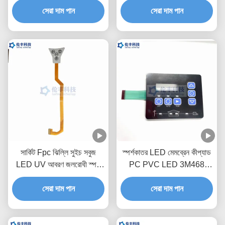
সেরা দাম পান
সেরা দাম পান
সার্কিট Fpc ঝিল্লি সুইচ সবুজ
স্পর্শকাতর LED মেমব্রেন কীপ্যাড
LED UV আবরণ জলরোধী স্পর্শ
PC PVC LED 3M468
কীবোর্ড
জলরোধী নমনীয় ঝিল্লি সুইচ
সেরা দাম পান
সেরা দাম পান