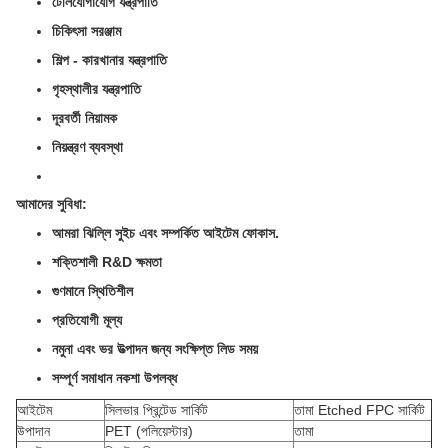
টেলিযোগাযোগ যন্ত্রপাতি
চিকিৎসা সরঞ্জাম
শিল্প - কারখানার যন্ত্রপাতি
গৃহস্থালীর যন্ত্রপাতি
দূরবর্তী নিয়ামক
নিয়ন্ত্রণ ব্যবস্থা
আমাদের সুবিধা:
আমরা ঝিল্লি সুইচ এবং সম্পর্কিত আইটেম ফোকাস.
শক্তিশালী R&D ক্ষমতা
গুণমানে স্থিতিশীল
প্রতিযোগী মূল্য
নমুনা এবং ভর উত্পাদন জন্য সংক্ষিপ্ত লিড সময়
সম্পূর্ণ সমাধান নকশা উপলব্ধ
আইটেম
সিলভার প্রিন্টেড সার্কিট
তামা Etched FPC সার্কিট
উপাদান
PET (পলিয়েস্টার)
তামা