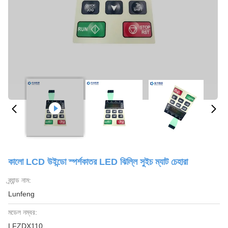
কালো LCD উইন্ডো স্পর্শকাতর LED ঝিল্লি সুইচ ম্যাট চেহারা
ব্র্যান্ড নাম:
Lunfeng
মডেল নম্বর:
LFZDX110