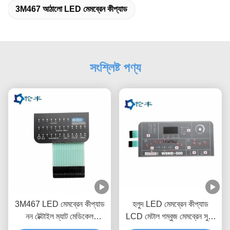
3M467 আঠালো LED মেমব্রেন কীপ্যাড
সংশ্লিষ্ট পণ্য
3M467 LED মেমব্রেন কীপ্যাড
হলুদ LED মেমব্রেন কীপ্যাড
নন টেক্টাইল ম্যাট মেডিকেল
LCD মেটাল গম্বুজ মেমব্রেন সুইচ
ইকুইপমেন্ট
কীবোর্ড