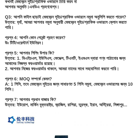
কখনই মেমব্রেন সুইচ/গ্রাফিক ওভারলে তৈরি করব না
আপনার অনুমতি।এনডিএ গ্রহণযোগ্য।
Q3: আপনি ফাইল ছাড়াই মেমব্রেন সুইচ/গ্রাফিক ওভারলে নমুনা অনুলিপি করতে পারেন?
উত্তর: হ্যাঁ, আমরা আপনার নমুনা অনুযায়ী মেমব্রেন সুইচ/গ্রাফিক ওভারলে ক্লোন করতে
পারি।
প্রশ্ন 4: আপনি কোন পেমেন্ট গ্রহণ করেন?
উঃ টিটি/ওয়েস্টার্ন ইউনিয়ন।
প্রশ্ন 5: আপনার শিপিং উপায় কি?
উত্তর: 1. ডিএইচএল, ইউপিএস, ফেডেক্স, টিএনটি, ইএমএস দ্বারা পণ্য পাঠানোর জন্য
আমাদের নিজস্ব ফরওয়ার্ডার রয়েছে।
2. আপনার নিজের ফরওয়ার্ডার থাকলে, আমরা তাদের সাথে সহযোগিতা করতে পারি।
প্রশ্ন 6: MOQ সম্পর্কে কেমন?
A: 1 পিসি, তবে মেমব্রেন সুইচের জন্য সাধারণত 5 পিসি নমুনা, মেমব্রেন ওভারলের জন্য 10
পিসি।
প্রশ্ন 7: আপনার প্রধান বাজার কি?
উত্তর: ইউরোপ, মার্কিন যুক্তরাষ্ট্র, ব্রাজিল, রাশিয়া, তুরস্ক, ইরান, অস্ট্রিয়া, সিঙ্গাপুর...