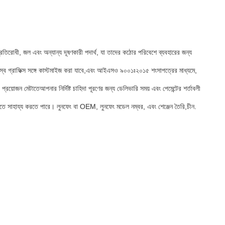
রতিরোধী, জল এবং অন্যান্য দূষণকারী পদার্থ, যা তাদের কঠোর পরিবেশে ব্যবহারের জন্য
স্ব গ্রাফিক্স সঙ্গে কাস্টমাইজ করা যাবে,এবং আইএসও ৯০০১ঃ২০১৫ শংসাপত্রের মাধ্যমে,
়োজন মেটাতেআপনার নির্দিষ্ট চাহিদা পূরণের জন্য ডেলিভারি সময় এবং পেমেন্টের শর্তাবলী
াহায্য করতে পারে। লুনফেং বা OEM, লুনফেং মডেল নম্বর, এবং শেঞ্জেন তৈরি,চীন.