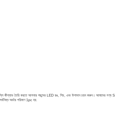
িল্লি কীপ্যাড তৈরি করতে আপনার পছন্দের LED রঙ, পিচ, এবং উপাদান চয়ন করুন। আমাদের পণ্য S
্বনিম্ন অর্ডার পরিমাণ 1pc হয়.