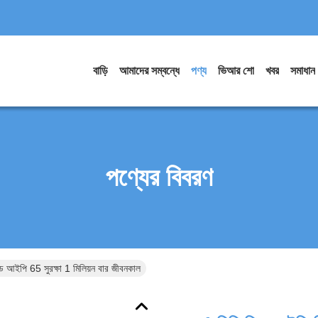
বাড়ি
আমাদের সম্বন্ধে
পণ্য
ভিআর শো
খবর
সমাধান
পণ্যের বিবরণ
ড আইপি 65 সুরক্ষা 1 মিলিয়ন বার জীবনকাল