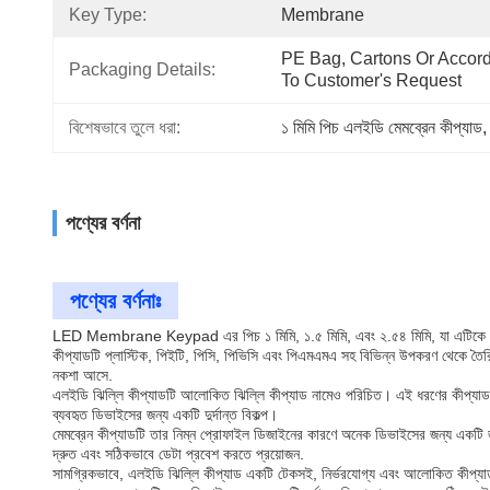
Key Type:
Membrane
PE Bag, Cartons Or Accord
Packaging Details:
To Customer's Request
বিশেষভাবে তুলে ধরা:
১ মিমি পিচ এলইডি মেমব্রেন কীপ্যাড
,
পণ্যের বর্ণনা
পণ্যের বর্ণনাঃ
LED Membrane Keypad এর পিচ ১ মিমি, ১.৫ মিমি, এবং ২.৫৪ মিমি, যা এটিকে বিভিন্ন 
কীপ্যাডটি প্লাস্টিক, পিইটি, পিসি, পিভিসি এবং পিএমএমএ সহ বিভিন্ন উপকরণ থেকে তৈ
নকশা আসে.
এলইডি ঝিল্লি কীপ্যাডটি আলোকিত ঝিল্লি কীপ্যাড নামেও পরিচিত। এই ধরণের কীপ্যাডটি
ব্যবহৃত ডিভাইসের জন্য একটি দুর্দান্ত বিকল্প।
মেমব্রেন কীপ্যাডটি তার নিম্ন প্রোফাইল ডিজাইনের কারণে অনেক ডিভাইসের জন্য একটি জনপ্
দ্রুত এবং সঠিকভাবে ডেটা প্রবেশ করতে প্রয়োজন.
সামগ্রিকভাবে, এলইডি ঝিল্লি কীপ্যাড একটি টেকসই, নির্ভরযোগ্য এবং আলোকিত কীপ্যাড