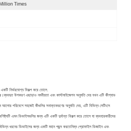
Million Times
কটি নির্ভরযোগ্য বিকল্প করে তোলে.
ে।ব্যবহৃত উপকরণ এছাড়াও নমনীয়তা এবং কাস্টমাইজেশন অনুমতি দেয় যখন এটি কীপ্যাড
ম আলোর পরিবেশে সহজেই কীগুলির সনাক্তকরণের অনুমতি দেয়, এটি বিভিন্ন সেটিংসে
ষ্ট্যটি এমন ডিভাইসগুলির জন্য এটি একটি দুর্দান্ত বিকল্প করে তোলে যা ব্যবহারকারীদের
বিভিন্ন ধরনের ডিভাইসের জন্য একটি মহান পছন্দ করতেনিম্ন প্রোফাইল ডিজাইন এবং