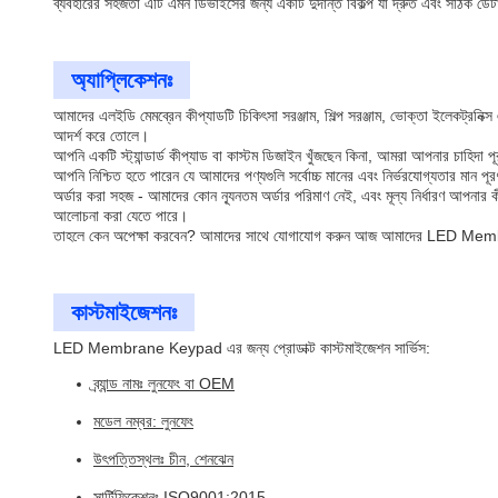
ব্যবহারের সহজতা এটি এমন ডিভাইসের জন্য একটি দুর্দান্ত বিকল্প যা দ্রুত এবং সঠিক ডেটা 
অ্যাপ্লিকেশনঃ
আমাদের এলইডি মেমব্রেন কীপ্যাডটি চিকিৎসা সরঞ্জাম, শিল্প সরঞ্জাম, ভোক্তা ইলেকট্রনিক
আদর্শ করে তোলে।
আপনি একটি স্ট্যান্ডার্ড কীপ্যাড বা কাস্টম ডিজাইন খুঁজছেন কিনা, আমরা আপনার চাহিদ
আপনি নিশ্চিত হতে পারেন যে আমাদের পণ্যগুলি সর্বোচ্চ মানের এবং নির্ভরযোগ্যতার মান প
অর্ডার করা সহজ - আমাদের কোন ন্যূনতম অর্ডার পরিমাণ নেই, এবং মূল্য নির্ধারণ আপনার ক
আলোচনা করা যেতে পারে।
তাহলে কেন অপেক্ষা করবেন? আমাদের সাথে যোগাযোগ করুন আজ আমাদের LED Membrane 
কাস্টমাইজেশনঃ
LED Membrane Keypad এর জন্য প্রোডাক্ট কাস্টমাইজেশন সার্ভিস:
ব্র্যান্ড নামঃ লুনফেং বা OEM
মডেল নম্বর: লুনফেং
উৎপত্তিস্থলঃ চীন, শেনঝেন
সার্টিফিকেশনঃ ISO9001:2015