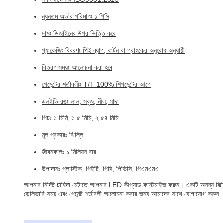
ন্যূনতম অর্ডার পরিমাণঃ ১ পিসি
দামঃ ডিজাইনের উপর ভিত্তি করে
প্যাকেজিং বিবরণঃ পিই ব্যাগ, কার্টন বা গ্রাহকের অনুরোধ অনুযায়ী
বিতরণ সময়ঃ আলোচনা করা হবে
পেমেন্টের শর্তাবলীঃ T/T 100% শিপমেন্টের আগে
এলইডি রঙঃ লাল, সবুজ, নীল, সাদা
পিচঃ ১ মিমি, ১.৫ মিমি, ২.৫৪ মিমি
মূল প্রকারঃ ঝিল্লি
জীবনকালঃ ১ মিলিয়ন বার
উপাদানঃ প্লাস্টিক, পিইটি, পিসি, পিভিসি, পিএমএমএ
আপনার নির্দিষ্ট চাহিদা মেটাতে আপনার LED কীপ্যাড কাস্টমাইজ করুন। একটি অনন্য ঝ
ডেলিভারি সময় এবং পেমেন্ট শর্তাবলী আলোচনা করার জন্য আমাদের সাথে যোগাযোগ করুন. সর