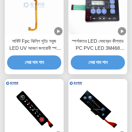
সার্কিট Fpc ঝিল্লি সুইচ সবুজ
স্পর্শকাতর LED মেমব্রেন কীপ্যাড
LED UV আবরণ জলরোধী স্পর্শ
PC PVC LED 3M468
কীবোর্ড
জলরোধী নমনীয় ঝিল্লি সুইচ
সেরা দাম পান
সেরা দাম পান