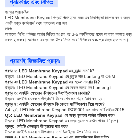
প্যাকেজিং এবং শিপিংঃ
পণ্যের প্যাকেজিংঃ
LED Membrane Keypad পণ্যটি পরিবহনের সময় এর নিরাপত্তা নিশ্চিত করার জন্য
একটি শক্ত কার্ডবোর্ড বাক্সে প্যাকেজ করা হবে।
শিপিং:
আমাদের শিপিং পার্টনার অর্ডার নিশ্চিত হওয়ার পর 3-5 কার্যদিবসের মধ্যে আপনার দরজায় পণ্য
সরবরাহ করবে। আপনার অবস্থানের উপর নির্ভর করে শিপিংয়ের খরচ প্রযোজ্য হতে পারে।
প্রায়শই জিজ্ঞাসিত প্রশ্নঃ
প্রশ্ন ১: LED Membrane Keypad এর ব্র্যান্ড নাম কি?
উত্তর: LED Membrane Keypad এর ব্র্যান্ড নাম Lunfeng বা OEM।
প্রশ্ন ২ঃ LED Membrane Keypad এর মডেল নাম্বার কি?
উত্তরঃ LED Membrane Keypad এর মডেল নম্বর হল Lunfeng।
প্রশ্ন ৩: এলইডি মেমব্রেন কীপ্যাডের উৎপত্তিস্থল কোথায়?
উত্তর: এলইডি মেমব্রেন কীপ্যাডটি চীনের শেনজেন শহরে তৈরি করা হয়।
প্রশ্ন ৪: এলইডি মেমব্রেন কীপ্যাড কি কোনো সার্টিফিকেশন নিয়ে আসে?
A4: হ্যাঁ, LED Membrane Keypad ISO9001 এর সাথে সার্টিফাইডঃ2015.
Q5: LED Membrane Keypad এর জন্য ন্যূনতম অর্ডার পরিমাণ কত?
উত্তর: LED Membrane Keypad এর জন্য ন্যূনতম অর্ডার পরিমাণ 1pc।
প্রশ্ন: এলইডি মেমব্রেন কীপ্যাডের দাম কত?
উত্তরঃ এলইডি মেমব্রেন কীপ্যাডের দাম ডিজাইনের উপর নির্ভর করে।
প্রশ্ন ৭ঃ LED Membrane Keypad এর প্যাকেজিংয়ের বিবরণ কি?