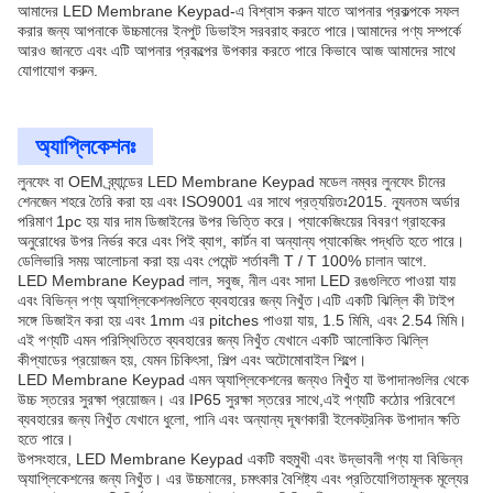
আমাদের LED Membrane Keypad-এ বিশ্বাস করুন যাতে আপনার প্রকল্পকে সফল
করার জন্য আপনাকে উচ্চমানের ইনপুট ডিভাইস সরবরাহ করতে পারে।আমাদের পণ্য সম্পর্কে
আরও জানতে এবং এটি আপনার প্রকল্পের উপকার করতে পারে কিভাবে আজ আমাদের সাথে
যোগাযোগ করুন.
অ্যাপ্লিকেশনঃ
লুনফেং বা OEM ব্র্যান্ডের LED Membrane Keypad মডেল নম্বর লুনফেং চীনের
শেনজেন শহরে তৈরি করা হয় এবং ISO9001 এর সাথে প্রত্যয়িতঃ2015. ন্যূনতম অর্ডার
পরিমাণ 1pc হয় যার দাম ডিজাইনের উপর ভিত্তি করে। প্যাকেজিংয়ের বিবরণ গ্রাহকের
অনুরোধের উপর নির্ভর করে এবং পিই ব্যাগ, কার্টন বা অন্যান্য প্যাকেজিং পদ্ধতি হতে পারে।
ডেলিভারি সময় আলোচনা করা হয় এবং পেমেন্ট শর্তাবলী T / T 100% চালান আগে.
LED Membrane Keypad লাল, সবুজ, নীল এবং সাদা LED রঙগুলিতে পাওয়া যায়
এবং বিভিন্ন পণ্য অ্যাপ্লিকেশনগুলিতে ব্যবহারের জন্য নিখুঁত।এটি একটি ঝিল্লি কী টাইপ
সঙ্গে ডিজাইন করা হয় এবং 1mm এর pitches পাওয়া যায়, 1.5 মিমি, এবং 2.54 মিমি।
এই পণ্যটি এমন পরিস্থিতিতে ব্যবহারের জন্য নিখুঁত যেখানে একটি আলোকিত ঝিল্লি
কীপ্যাডের প্রয়োজন হয়, যেমন চিকিৎসা, শিল্প এবং অটোমোবাইল শিল্পে।
LED Membrane Keypad এমন অ্যাপ্লিকেশনের জন্যও নিখুঁত যা উপাদানগুলির থেকে
উচ্চ স্তরের সুরক্ষা প্রয়োজন। এর IP65 সুরক্ষা স্তরের সাথে,এই পণ্যটি কঠোর পরিবেশে
ব্যবহারের জন্য নিখুঁত যেখানে ধুলো, পানি এবং অন্যান্য দূষণকারী ইলেকট্রনিক উপাদান ক্ষতি
হতে পারে।
উপসংহারে, LED Membrane Keypad একটি বহুমুখী এবং উদ্ভাবনী পণ্য যা বিভিন্ন
অ্যাপ্লিকেশনের জন্য নিখুঁত। এর উচ্চমানের, চমৎকার বৈশিষ্ট্য এবং প্রতিযোগিতামূলক মূল্যের