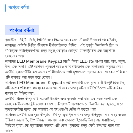
পণ্যের বর্ণনা
পণ্যের বর্ণনাঃ
প্লাস্টিক, পিইটি, পিসি, পিভিসি এবং পিএমএমএ-র মতো টেকসই উপকরণ থেকে তৈরি,
আমাদের এলইডি ঝিল্লি কীপ্যাড দীর্ঘস্থায়ীভাবে নির্মিত। এই ইনপুট ডিভাইসটি শিল্প ও
বাণিজ্যিক অ্যাপ্লিকেশনের জন্য নিখুঁত,এছাড়াও ভোক্তা ইলেকট্রনিক্স এবং যন্ত্রপাতি
ব্যবহারের জন্য.
আমাদের LED Membrane Keypad চারটি ভিন্ন LED রঙে পাওয়া যায়: লাল, সবুজ,
নীল, এবং সাদা। এটি আপনার প্রকল্পে আরও কাস্টমাইজেশন এবং নমনীয়তার অনুমতি দেয়।
এলইডি ব্যাকলাইটিং কম আলোর পরিস্থিতিতে স্পষ্ট দৃশ্যমানতা প্রদান করে, যে কোন পরিবেশে
এটি ব্যবহার করা সহজ করে তোলে।
আমাদের LED Membrane Keypad একটি জলরোধী এবং ধুলোরোধী ইনপুট ডিভাইস,
এটি কঠোর পরিবেশে ব্যবহারের জন্য আদর্শ করে তোলে।কঠিন পরিস্থিতিতেও এটি কার্যকর
থাকবে তা নিশ্চিত করা.
এলইডি ঝিল্লি কীপ্যাডটি সহজেই ইনস্টল এবং ব্যবহার করা যায়, এর সহজ নকশা এবং
ব্যবহারকারী-বান্ধব ইন্টারফেসের সাথে। কীপ্যাডটি স্বজ্ঞাতভাবে ডিজাইন করা হয়েছে, যাতে
ব্যবহারকারীরা দ্রুত এবং সহজেই এর ফাংশনগুলি নেভিগেট করতে পারে।
আমাদের এলইডি মেমব্রেন কীপ্যাড বিভিন্ন অ্যাপ্লিকেশনের জন্য উপযুক্ত, যার মধ্যে রয়েছে
চিকিৎসা যন্ত্রপাতি, শিল্প নিয়ন্ত্রণ ব্যবস্থা এবং ভোক্তা ইলেকট্রনিক্স। এর স্থায়িত্ব,
নির্ভরযোগ্যতা,এবং ব্যবহারের সহজতা এটি কোন প্রকল্পের জন্য একটি চমৎকার পছন্দ করে
তোলে.