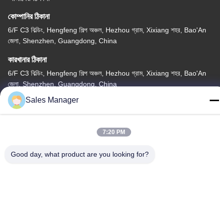
কোম্পানির ঠিকানা
6/F C3 বিল্ডিং, Hengfeng শিল্প অঞ্চল, Hezhou গ্রাম, Xixiang শহর, Bao'An
জেলা, Shenzhen, Guangdong, China
কারখানার ঠিকানা
6/F C3 বিল্ডিং, Hengfeng শিল্প অঞ্চল, Hezhou গ্রাম, Xixiang শহর, Bao'An
জেলা, Shenzhen, Guangdong, China
Sales Manager
টেলিফোন
86--13662697476
7:20 PM
Good day, what product are you looking for?
চীন ভালো মানের ধাতু গম্বুজ ঝিল্লি সুইচ সরবরাহকারী। কপিরাইট © -2026 Shenzhen
Lunfeng Technology Co., Ltd সমস্ত অধিকার সংরক্ষিত।
গোপনীয়তা নীতি
|
সাইট ম্যাপ