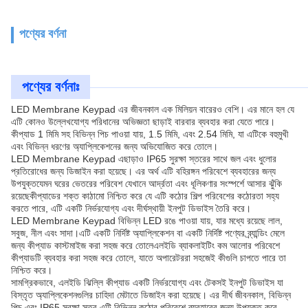
পণ্যের বর্ণনা
পণ্যের বর্ণনাঃ
LED Membrane Keypad এর জীবনকাল এক মিলিয়ন বারেরও বেশি। এর মানে হল যে
এটি কোনও উল্লেখযোগ্য পরিধানের অভিজ্ঞতা ছাড়াই বারবার ব্যবহার করা যেতে পারে।
কীপ্যাড 1 মিমি সহ বিভিন্ন পিচ পাওয়া যায়, 1.5 মিমি, এবং 2.54 মিমি, যা এটিকে বহুমুখী
এবং বিভিন্ন ধরণের অ্যাপ্লিকেশনের জন্য অভিযোজিত করে তোলে।
LED Membrane Keypad এছাড়াও IP65 সুরক্ষা স্তরের সাথে জল এবং ধুলোর
প্রতিরোধের জন্য ডিজাইন করা হয়েছে। এর অর্থ এটি বহিরঙ্গন পরিবেশে ব্যবহারের জন্য
উপযুক্তযেমন ঘরের ভেতরের পরিবেশ যেখানে আর্দ্রতা এবং ধূলিকণার সংস্পর্শে আসার ঝুঁকি
রয়েছেকীপ্যাডের শক্ত কাঠামো নিশ্চিত করে যে এটি কঠোর শিল্প পরিবেশের কঠোরতা সহ্য
করতে পারে, এটি একটি নির্ভরযোগ্য এবং দীর্ঘস্থায়ী ইনপুট ডিভাইস তৈরি করে।
LED Membrane Keypad বিভিন্ন LED রঙে পাওয়া যায়, যার মধ্যে রয়েছে লাল,
সবুজ, নীল এবং সাদা।এটি একটি নির্দিষ্ট অ্যাপ্লিকেশন বা একটি নির্দিষ্ট পণ্যের ব্র্যান্ডিং মেলে
জন্য কীপ্যাড কাস্টমাইজ করা সহজ করে তোলেএলইডি ব্যাকলাইটিং কম আলোর পরিবেশে
কীপ্যাডটি ব্যবহার করা সহজ করে তোলে, যাতে অপারেটররা সহজেই কীগুলি চাপতে পারে তা
নিশ্চিত করে।
সামগ্রিকভাবে, এলইডি ঝিল্লি কীপ্যাড একটি নির্ভরযোগ্য এবং টেকসই ইনপুট ডিভাইস যা
বিস্তৃত অ্যাপ্লিকেশনগুলির চাহিদা মেটাতে ডিজাইন করা হয়েছে। এর দীর্ঘ জীবনকাল, বিভিন্ন
পিচ,এবং IP65 সুরক্ষা স্তর এটি বিভিন্ন কঠোর পরিবেশে ব্যবহারের জন্য উপযুক্ত করে