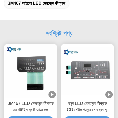
3M467 আঠালো LED মেমব্রেন কীপ্যাড
সংশ্লিষ্ট পণ্য
3M467 LED মেমব্রেন কীপ্যাড
হলুদ LED মেমব্রেন কীপ্যাড
নন টেক্টাইল ম্যাট মেডিকেল
LCD মেটাল গম্বুজ মেমব্রেন সুইচ
ইকুইপমেন্ট
কীবোর্ড