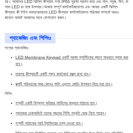
হয়। আমাদের LED ঝিল্লি কীপ্যাড পণ্য IP65 সুরক্ষা প্রদান করে এবং লাল, সবুজ, নীল, বা
সাদা LED রং সঙ্গে উপলব্ধ।আকার সম্পূর্ণ কাস্টমাইজযোগ্য এবং আমরা একটি ঝিল্লি
কীপ্যাড কী টাইপ অফারআমাদের LED কীপ্যাড কাস্টমাইজেশন পরিষেবা সম্পর্কে আরও
জানতে আজই আমাদের সাথে যোগাযোগ করুন।
প্যাকেজিং এবং শিপিংঃ
পণ্যের প্যাকেজিংঃ
LED Membrane Keypad একটি সুরক্ষা প্লাস্টিকের ব্যাগে সাবধানে প্যাক করা
হবে।
তারপর কীপ্যাডটি একটি শক্ত কার্ডবোর্ড বাক্সে রাখা হবে।
বক্সটি পরিবহনের সময় কোনও ক্ষতি এড়াতে মোচিং উপকরণ দিয়ে ভরা হবে।
শিপিং:
পণ্যটি একটি বিশ্বস্ত কুরিয়ার সার্ভিসের মাধ্যমে পাঠানো হবে।
গ্রাহকরা চেকআউটে তাদের পছন্দের শিপিং পদ্ধতি বেছে নিতে পারেন।
পণ্যটি পাঠানোর পরই ট্র্যাকিংয়ের তথ্য দেওয়া হবে।