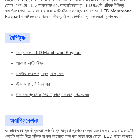
তোলে, যখন এর LED ব্যাকলাইট এবং কাস্টমাইজযোগ্য LED রঙগুলি এটিকে বিভিন্ন
অ্যাপ্লিকেশনের জন্য ব্যবহার এবং কাস্টমাইজ করা সহজ করে তোলে।LED Membrane
Keypad একটি চমৎকার পছন্দ যা দীর্ঘস্থায়ী এবং নির্ভরযোগ্য কর্মক্ষমতা প্রদান করবে.
বৈশিষ্ট্যঃ
পণ্যের নাম: LED Membrane Keypad
আকারঃ কাস্টমাইজড
এলইডি রঙঃ লাল, সবুজ, নীল, সাদা
জীবনকালঃ ১ মিলিয়ন বার
উপাদানঃ প্লাস্টিক, পিইটি, পিসি, পিভিসি, পিএমএমএ
অ্যাপ্লিকেশনঃ
আলোকিত ঝিল্লি কীপ্যাডটি স্পর্শের প্রতিক্রিয়া প্রদানের জন্য ডিজাইন করা হয়েছে এবং এটি
এলইডি লাইট দিয়ে সজ্জিত যা কম আলোতে কাজ করা সহজ করে তোলে।LED লাইট আপনার