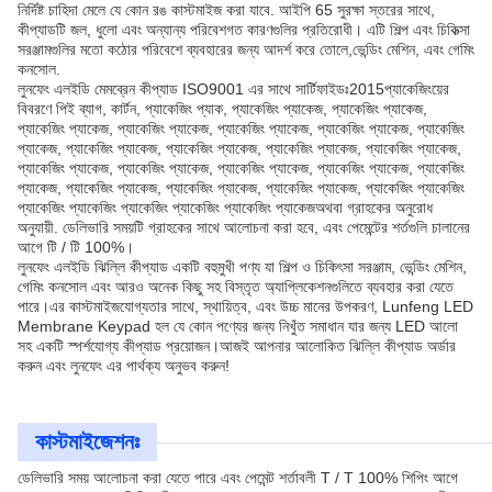
নির্দিষ্ট চাহিদা মেলে যে কোন রঙ কাস্টমাইজ করা যাবে. আইপি 65 সুরক্ষা স্তরের সাথে,
কীপ্যাডটি জল, ধুলো এবং অন্যান্য পরিবেশগত কারণগুলির প্রতিরোধী। এটি শিল্প এবং চিকিত্সা
সরঞ্জামগুলির মতো কঠোর পরিবেশে ব্যবহারের জন্য আদর্শ করে তোলে,ভেন্ডিং মেশিন, এবং গেমিং
কনসোল.
লুনফেং এলইডি মেমব্রেন কীপ্যাড ISO9001 এর সাথে সার্টিফাইডঃ2015প্যাকেজিংয়ের
বিবরণে পিই ব্যাগ, কার্টন, প্যাকেজিং প্যাক, প্যাকেজিং প্যাকেজ, প্যাকেজিং প্যাকেজ,
প্যাকেজিং প্যাকেজ, প্যাকেজিং প্যাকেজ, প্যাকেজিং প্যাকেজ, প্যাকেজিং প্যাকেজ, প্যাকেজিং
প্যাকেজ, প্যাকেজিং প্যাকেজ, প্যাকেজিং প্যাকেজ, প্যাকেজিং প্যাকেজ, প্যাকেজিং প্যাকেজ,
প্যাকেজিং প্যাকেজ, প্যাকেজিং প্যাকেজ, প্যাকেজিং প্যাকেজ, প্যাকেজিং প্যাকেজ, প্যাকেজিং
প্যাকেজ, প্যাকেজিং প্যাকেজ, প্যাকেজিং প্যাকেজ, প্যাকেজিং প্যাকেজ, প্যাকেজিং প্যাকেজিং
প্যাকেজিং প্যাকেজিং প্যাকেজিং প্যাকেজিং প্যাকেজিং প্যাকেজঅথবা গ্রাহকের অনুরোধ
অনুযায়ী. ডেলিভারি সময়টি গ্রাহকের সাথে আলোচনা করা হবে, এবং পেমেন্টের শর্তগুলি চালানের
আগে টি / টি 100%।
লুনফেং এলইডি ঝিল্লি কীপ্যাড একটি বহুমুখী পণ্য যা শিল্প ও চিকিৎসা সরঞ্জাম, ভেন্ডিং মেশিন,
গেমিং কনসোল এবং আরও অনেক কিছু সহ বিস্তৃত অ্যাপ্লিকেশনগুলিতে ব্যবহার করা যেতে
পারে।এর কাস্টমাইজযোগ্যতার সাথে, স্থায়িত্ব, এবং উচ্চ মানের উপকরণ, Lunfeng LED
Membrane Keypad হল যে কোন পণ্যের জন্য নিখুঁত সমাধান যার জন্য LED আলো
সহ একটি স্পর্শযোগ্য কীপ্যাড প্রয়োজন।আজই আপনার আলোকিত ঝিল্লি কীপ্যাড অর্ডার
করুন এবং লুনফেং এর পার্থক্য অনুভব করুন!
কাস্টমাইজেশনঃ
ডেলিভারি সময় আলোচনা করা যেতে পারে এবং পেমেন্ট শর্তাবলী T / T 100% শিপিং আগে