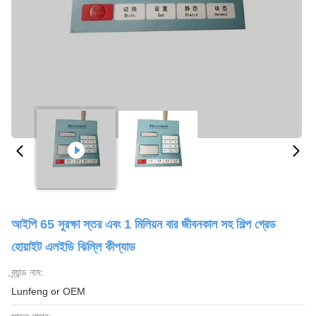
আইপি 65 সুরক্ষা স্তর এবং 1 মিলিয়ন বার জীবনকাল সহ শিল্প গ্রেড
হোয়াইট এলইডি ঝিল্লি কীপ্যাড
ব্র্যান্ড নাম:
Lunfeng or OEM