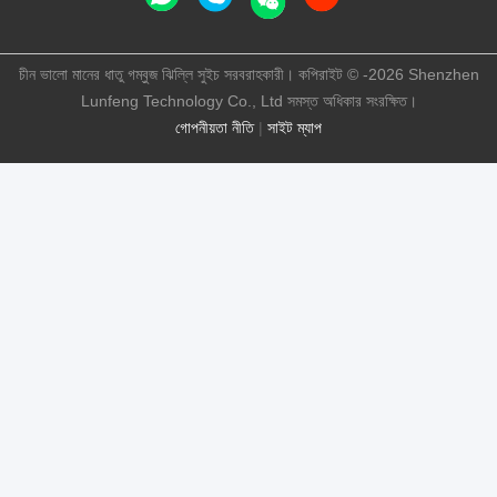
চীন ভালো মানের ধাতু গম্বুজ ঝিল্লি সুইচ সরবরাহকারী। কপিরাইট © -2026 Shenzhen
Lunfeng Technology Co., Ltd সমস্ত অধিকার সংরক্ষিত।
গোপনীয়তা নীতি
|
সাইট ম্যাপ