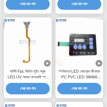
সেরা দাম পান
সেরা দাম পান
সার্কিট Fpc ঝিল্লি সুইচ সবুজ
স্পর্শকাতর LED মেমব্রেন কীপ্যাড
LED UV আবরণ জলরোধী স্পর্শ
PC PVC LED 3M468
কীবোর্ড
জলরোধী নমনীয় ঝিল্লি সুইচ
সেরা দাম পান
সেরা দাম পান