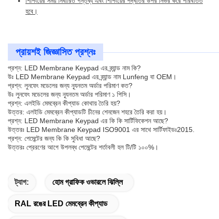
শিপিংয়ের সময় নির্ধারিত গন্তব্য এবং শিপিংয়ের পদ্ধতির উপর নির্ভর করে পরিবর্তিত
হবে।
প্রায়শই জিজ্ঞাসিত প্রশ্নঃ
প্রশ্ন: LED Membrane Keypad এর ব্র্যান্ড নাম কি?
উঃ LED Membrane Keypad এর ব্র্যান্ড নাম Lunfeng বা OEM।
প্রশ্ন: লুনফেং মডেলের জন্য ন্যূনতম অর্ডার পরিমাণ কত?
উঃ লুনফেং মডেলের জন্য ন্যূনতম অর্ডার পরিমাণ ১ পিসি।
প্রশ্ন: এলইডি মেমব্রেন কীপ্যাড কোথায় তৈরি হয়?
উত্তর: এলইডি মেমব্রেন কীপ্যাডটি চীনের শেনজেন শহরে তৈরি করা হয়।
প্রশ্ন: LED Membrane Keypad এর কি কি সার্টিফিকেশন আছে?
উত্তরঃ LED Membrane Keypad ISO9001 এর সাথে সার্টিফাইডঃ2015.
প্রশ্ন: পেমেন্টের জন্য কি কি সুবিধা আছে?
উত্তরঃ প্রেরণের আগে উপলব্ধ পেমেন্টের শর্তাবলী হল টি/টি ১০০%।
ট্যাগ:
হোম গ্রাফিক ওভারলে ঝিল্লি
RAL রঙের LED মেমব্রেন কীপ্যাড