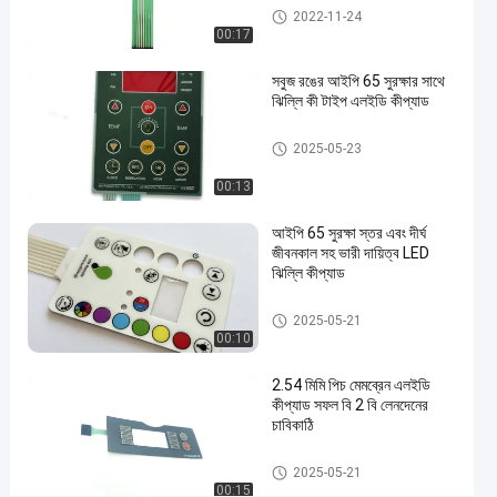
LED মেমব্রেন কীপ্যাড
2022-11-24
00:17
#
হোম
সবুজ রঙের আইপি 65 সুরক্ষার সাথে
গ্রাফিক
ঝিল্লি কী টাইপ এলইডি কীপ্যাড
ওভারলে
LED মেমব্রেন কীপ্যাড
ঝিল্লি
2025-05-23
#
00:13
RAL
রঙের
আইপি 65 সুরক্ষা স্তর এবং দীর্ঘ
LED
জীবনকাল সহ ভারী দায়িত্ব LED
মেমব্রেন
ঝিল্লি কীপ্যাড
কীপ্যাড
#
LED মেমব্রেন কীপ্যাড
2025-05-21
00:10
3M467
আঠালো
2.54 মিমি পিচ মেমব্রেন এলইডি
LED
কীপ্যাড সফল বি 2 বি লেনদেনের
মেমব্রেন
চাবিকাঠি
কীপ্যাড
LED মেমব্রেন কীপ্যাড
2025-05-21
প
00:15