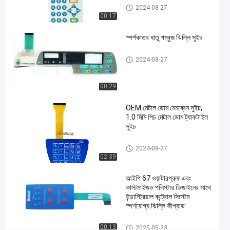
3M468
ধাতু গম্বুজ ঝিল্লি সুইচ
2024-08-27
মেটাল
00:17
ডোম
স্পর্শকাতর ধাতু গম্বুজ ঝিল্লি সুইচ
মেমব্রেন
সুইচ
ধাতু গম্বুজ ঝিল্লি সুইচ
#
2024-08-27
এমবসড
বোতাম
00:29
মেমব্রেন
OEM মেটাল ডোম মেমব্রেন সুইচ,
পুশ
1.0 মিমি পিচ মেটাল ডোম ট্যাকটাইল
বোতাম
সুইচ
সুইচ
#
ধাতু গম্বুজ ঝিল্লি সুইচ
2024-08-27
ইন্ডাস্ট্রিয়াল
02:39
মেশিন
আইপি 67 ওয়াটারপ্রুফ এবং
মেমব্রেন
কাস্টমাইজড পলিস্টার ডিজাইনের সাথে
পুশ বাটন
ইন্ডাস্ট্রিয়াল কন্ট্রোল সিস্টেম
সুইচ
স্পর্শযোগ্য ঝিল্লি কীপ্যাড
ধা
ধাতু গম্বুজ ঝিল্লি সুইচ
তু
00:13
2025-05-23