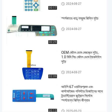
3M468
ধাতু গম্বুজ ঝিল্লি সুইচ
2024-08-27
মেটাল
00:17
ডোম
স্পর্শকাতর ধাতু গম্বুজ ঝিল্লি সুইচ
মেমব্রেন
সুইচ
ধাতু গম্বুজ ঝিল্লি সুইচ
#
2024-08-27
এমবসড
বোতাম
00:29
মেমব্রেন
OEM মেটাল ডোম মেমব্রেন সুইচ,
পুশ
1.0 মিমি পিচ মেটাল ডোম ট্যাকটাইল
বোতাম
সুইচ
সুইচ
#
ধাতু গম্বুজ ঝিল্লি সুইচ
2024-08-27
ইন্ডাস্ট্রিয়াল
02:39
মেশিন
আইপি 67 ওয়াটারপ্রুফ এবং
মেমব্রেন
কাস্টমাইজড পলিস্টার ডিজাইনের সাথে
পুশ বাটন
ইন্ডাস্ট্রিয়াল কন্ট্রোল সিস্টেম
সুইচ
স্পর্শযোগ্য ঝিল্লি কীপ্যাড
3
ধাতু গম্বুজ ঝিল্লি সুইচ
M
00:13
2025-05-23