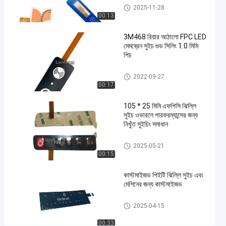
#
FPC ঝিল্লি সুইচ
2025-11-28
FPC
00:13
মেমব্রেন
3M468 রিয়ার আঠালো FPC LED
স্পর্শকাতর
মেমব্রেন সুইচ গুড সিলিং 1.0 মিমি
ধাতব
পিচ
গম্বুজ
FPC ঝিল্লি সুইচ
সুইচ
2022-09-27
#
00:17
3M
105 * 25 মিমি এফপিসি ঝিল্লি
467
সুইচ ওভারলে পারফরম্যান্সের জন্য
আঠালো
নিখুঁত সুইচিং সমাধান
স্পর্শকাতর
FPC ঝিল্লি সুইচ
ধাতব
2025-05-21
00:15
গম্বুজ
সুইচ
কাস্টমাইজড পিইটি ঝিল্লি সুইচ এবং
#
মেশিনের জন্য কাস্টমাইজড
LEDs
কাস্টম
পিইটি মেমব্রেন সুইচ
2025-04-15
স্পর্শকাতর
00:33