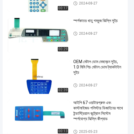
এমবসড
ধাতু গম্বুজ ঝিল্লি সুইচ
2024-08-27
বোতাম
00:17
মেমব্রেন
স্পর্শকাতর ধাতু গম্বুজ ঝিল্লি সুইচ
পুশ
বোতাম
ধাতু গম্বুজ ঝিল্লি সুইচ
2024-08-27
সুইচ
#
ইন্ডাস্ট্রিয়াল
00:29
মেশিন
OEM মেটাল ডোম মেমব্রেন সুইচ,
মেমব্রেন
1.0 মিমি পিচ মেটাল ডোম ট্যাকটাইল
পুশ বাটন
সুইচ
সুইচ
ধাতু গম্বুজ ঝিল্লি সুইচ
মে
2024-08-27
ডি
02:39
কে
ল
আইপি 67 ওয়াটারপ্রুফ এবং
কাস্টমাইজড পলিস্টার ডিজাইনের সাথে
ডি
ইন্ডাস্ট্রিয়াল কন্ট্রোল সিস্টেম
ভা
স্পর্শযোগ্য ঝিল্লি কীপ্যাড
ই
সে
ধাতু গম্বুজ ঝিল্লি সুইচ
00:13
2025-05-23
র