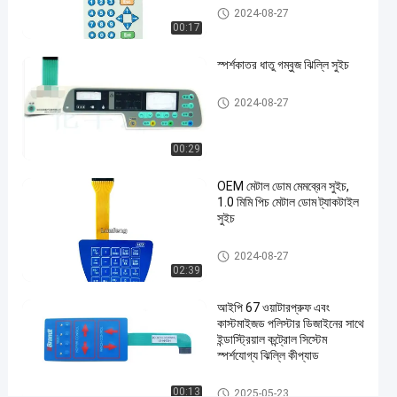
ধাতু গম্বুজ ঝিল্লি সুইচ
2024-08-27
ডোম
00:17
মেমব্রেন
সুইচ
স্পর্শকাতর ধাতু গম্বুজ ঝিল্লি সুইচ
#
এমবসড
ধাতু গম্বুজ ঝিল্লি সুইচ
2024-08-27
বোতাম
মেমব্রেন
00:29
পুশ
বোতাম
OEM মেটাল ডোম মেমব্রেন সুইচ,
1.0 মিমি পিচ মেটাল ডোম ট্যাকটাইল
সুইচ
সুইচ
#
ইন্ডাস্ট্রিয়াল
ধাতু গম্বুজ ঝিল্লি সুইচ
2024-08-27
মেশিন
02:39
মেমব্রেন
পুশ বাটন
আইপি 67 ওয়াটারপ্রুফ এবং
কাস্টমাইজড পলিস্টার ডিজাইনের সাথে
সুইচ
ইন্ডাস্ট্রিয়াল কন্ট্রোল সিস্টেম
এ
স্পর্শযোগ্য ঝিল্লি কীপ্যাড
ল
সি
ধাতু গম্বুজ ঝিল্লি সুইচ
00:13
2025-05-23