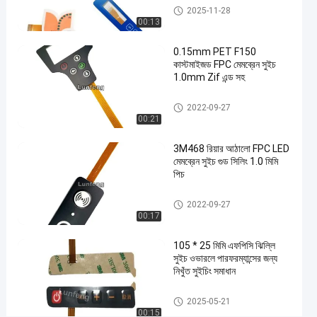
#
FPC ঝিল্লি সুইচ
2025-11-28
FPC
00:13
মেমব্রেন
0.15mm PET F150
স্পর্শকাতর
কাস্টমাইজড FPC মেমব্রেন সুইচ
ধাতব
1.0mm Zif এন্ড সহ
গম্বুজ
FPC ঝিল্লি সুইচ
সুইচ
2022-09-27
#
00:21
3M
3M468 রিয়ার আঠালো FPC LED
467
মেমব্রেন সুইচ গুড সিলিং 1.0 মিমি
আঠালো
পিচ
স্পর্শকাতর
FPC ঝিল্লি সুইচ
ধাতব
2022-09-27
00:17
গম্বুজ
সুইচ
105 * 25 মিমি এফপিসি ঝিল্লি
#
সুইচ ওভারলে পারফরম্যান্সের জন্য
LEDs
নিখুঁত সুইচিং সমাধান
কাস্টম
FPC ঝিল্লি সুইচ
স্পর্শকাতর
2025-05-21
00:15