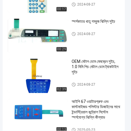
যোগাযোগ
ধাতু গম্বুজ ঝিল্লি সুইচ
2024-08-27
রেটিং
00:17
সহ
স্পর্শকাতর ধাতু গম্বুজ ঝিল্লি সুইচ
ধাতু
এখন চ্যাট করুন
2025-
26
গম্বুজ
ধাতু গম্বুজ ঝিল্লি সুইচ
2024-08-27
ঝিল্লি
03-12
ভিউ
শেয়ার করুন
সুইচ
00:29
#
3M468
OEM মেটাল ডোম মেমব্রেন সুইচ,
মেটাল
1.0 মিমি পিচ মেটাল ডোম ট্যাকটাইল
সুইচ
ডোম
মেমব্রেন
ধাতু গম্বুজ ঝিল্লি সুইচ
2024-08-27
সুইচ
02:39
#
এমবসড
আইপি 67 ওয়াটারপ্রুফ এবং
বোতাম
কাস্টমাইজড পলিস্টার ডিজাইনের সাথে
ইন্ডাস্ট্রিয়াল কন্ট্রোল সিস্টেম
মেমব্রেন
স্পর্শযোগ্য ঝিল্লি কীপ্যাড
পুশ
বোতাম
ধাতু গম্বুজ ঝিল্লি সুইচ
00:13
2025-05-23