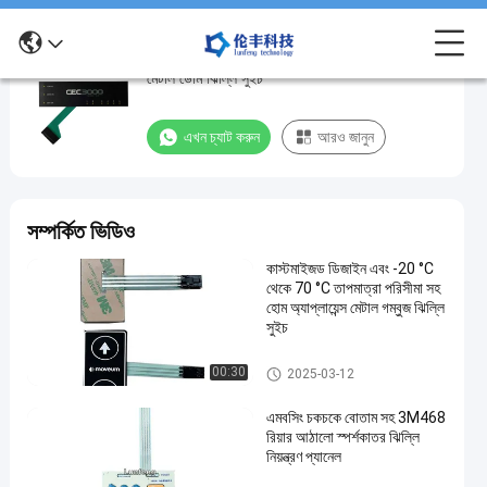
কঠোর পরিবেশের জন্য একক / ডাবল / মাল্টি-লেয়ার সার্কিট
কঠোর
মেটাল ডোম ঝিল্লি সুইচ
পরিবেশের
জন্য
এখন চ্যাট করুন
আরও জানুন
একক
/
ডাবল
সম্পর্কিত ভিডিও
/
কাস্টমাইজড ডিজাইন এবং -20 °C
মাল্টি-
থেকে 70 °C তাপমাত্রা পরিসীমা সহ
লেয়ার
হোম অ্যাপ্লায়েন্স মেটাল গম্বুজ ঝিল্লি
সুইচ
সার্কিট
মেটাল
ধাতু গম্বুজ ঝিল্লি সুইচ
00:30
2025-03-12
ডোম
এমবসিং চকচকে বোতাম সহ 3M468
ঝিল্লি
রিয়ার আঠালো স্পর্শকাতর ঝিল্লি
সুইচ
নিয়ন্ত্রণ প্যানেল