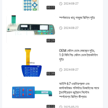
ধাতু
ধাতু গম্বুজ ঝিল্লি সুইচ
এখন চ্যাট করুন
2024-08-27
2025-
408
গম্বুজ
00:17
ঝিল্লি
05-21
ভিউ
শেয়ার করুন
সুইচ
স্পর্শকাতর ধাতু গম্বুজ ঝিল্লি সুইচ
#
ধাতু গম্বুজ ঝিল্লি সুইচ
3M468
2024-08-27
মেটাল
ডোম
00:29
মেমব্রেন
OEM মেটাল ডোম মেমব্রেন সুইচ,
সুইচ
#
1.0 মিমি পিচ মেটাল ডোম ট্যাকটাইল
সুইচ
এমবসড
বোতাম
ধাতু গম্বুজ ঝিল্লি সুইচ
2024-08-27
মেমব্রেন
02:39
পুশ
আইপি 67 ওয়াটারপ্রুফ এবং
বোতাম
কাস্টমাইজড পলিস্টার ডিজাইনের সাথে
সুইচ
ইন্ডাস্ট্রিয়াল কন্ট্রোল সিস্টেম
#
স্পর্শযোগ্য ঝিল্লি কীপ্যাড
ইন্ডাস্ট্রিয়াল
মেশিন
ধাতু গম্বুজ ঝিল্লি সুইচ
00:13
2025-05-23