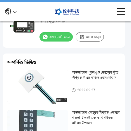
শিল্প নিয়ন্ত্রণ সরঞ্জাম জন্য 1-3 মিলিয়ন বার জীবনকাল ABS
শিল্প
ঝিল্লি সুইচ ওভারলে
নিয়ন্ত্রণ
সরঞ্জাম
এখন চ্যাট করুন
আরও জানুন
জন্য
1-
3
সম্পর্কিত ভিডিও
মিলিয়ন
কাস্টমাইজড পুরুষ এন্ড মেমব্রেন সুইচ
বার
কীপ্যাড ই এম সার্ভিস ওয়ান বোতাম
জীবনকাল
ABS
ঝিল্লি সুইচ ওভারলে
2022-09-27
ঝিল্লি
00:17
সুইচ
কাস্টমাইজড মেম্ব্রেন কীপ্যাড ওভারলে
ওভারলে
পাতলা টেকসই এবং কাস্টমাইজড
এবিএস উপাদান
এখন চ্যাট করুন
ঝিল্লি
2025-
383