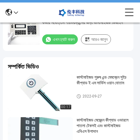
লাইফস্পেস 1-3 মিলিয়ন টাইমস 3M আঠালো ঝিল্লি সুইচ
লাইফস্পেস
কভার সর্বোত্তম পারফরম্যান্সের জন্য কাস্টমাইজড ডিজাইন
1-
3
এখন চ্যাট করুন
আরও জানুন
মিলিয়ন
টাইমস
3M
সম্পর্কিত ভিডিও
আঠালো
কাস্টমাইজড পুরুষ এন্ড মেমব্রেন সুইচ
ঝিল্লি
কীপ্যাড ই এম সার্ভিস ওয়ান বোতাম
সুইচ
কভার
ঝিল্লি সুইচ ওভারলে
2022-09-27
সর্বোত্তম
00:17
পারফরম্যান্সের
কাস্টমাইজড মেম্ব্রেন কীপ্যাড ওভারলে
জন্য
পাতলা টেকসই এবং কাস্টমাইজড
কাস্টমাইজড
এবিএস উপাদান