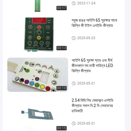
RAL
LED মেমব্রেন কীপ্যাড
2022-11-24
রঙের
00:17
LED
সবুজ রঙের আইপি 65 সুরক্ষার সাথে
মেমব্রেন
ঝিল্লি কী টাইপ এলইডি কীপ্যাড
কীপ্যাড
#
LED মেমব্রেন কীপ্যাড
2025-05-23
3M467
আঠালো
00:13
LED
আইপি 65 সুরক্ষা স্তর এবং দীর্ঘ
মেমব্রেন
জীবনকাল সহ ভারী দায়িত্ব LED
কীপ্যাড
ঝিল্লি কীপ্যাড
3
LED মেমব্রেন কীপ্যাড
M
2025-05-21
4
00:10
6
7
2.54 মিমি পিচ মেমব্রেন এলইডি
কীপ্যাড সফল বি 2 বি লেনদেনের
3
চাবিকাঠি
M
4
LED মেমব্রেন কীপ্যাড
6
2025-05-21
00:15
8