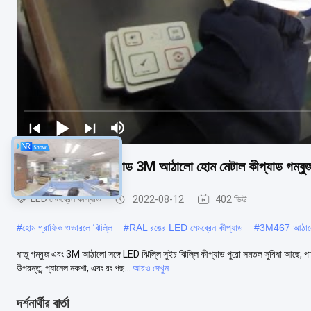
LED মেমব্রেন সুইচ প্যাড 3M আঠালো হোম মেটাল কীপ্যাড গম্বুজ
LED মেমব্রেন কীপ্যাড
2022-08-12
402 ভিউ
#
হোম গ্রাফিক ওভারলে ঝিল্লি
#
RAL রঙের LED মেমব্রেন কীপ্যাড
#
3M467 আঠালো 
ধাতু গম্বুজ এবং 3M আঠালো সঙ্গে LED ঝিল্লি সুইচ ঝিল্লি কীপ্যাড পুরো সমতল সুবিধা আছে, 
উপরন্তু, প্যানেল নকশা, এবং রং পছ...
আরও দেখুন
দর্শনার্থীর বার্তা