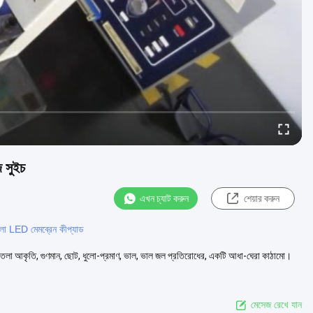
 সুইচ
এখন চ্যাট করুন
শেয়ার করুন
LED মেমব্রেন কীপ্যাড
পাতলা আকৃতি, গুণমান, ছোট, ধুলো-প্রমাণ, ভাল, ভাল জল প্রতিরোধের, একটি আধা-ঘেরা কাঠামো।
মেসেজ রেখে যান