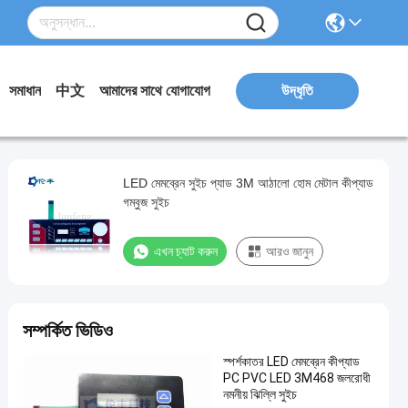
সমাধান
中文
আমাদের সাথে যোগাযোগ
উদ্ধৃতি
LED মেমব্রেন সুইচ প্যাড 3M আঠালো হোম মেটাল কীপ্যাড
গম্বুজ সুইচ
এখন চ্যাট করুন
আরও জানুন
সম্পর্কিত ভিডিও
স্পর্শকাতর LED মেমব্রেন কীপ্যাড
PC PVC LED 3M468 জলরোধী
নমনীয় ঝিল্লি সুইচ