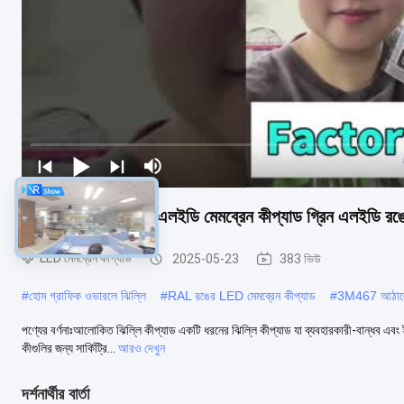
লং লাইফস্প্যান পিভিসি এলইডি মেমব্রেন কীপ্যাড গ্রিন এলইডি রঙ
LED মেমব্রেন কীপ্যাড
2025-05-23
383 ভিউ
#
হোম গ্রাফিক ওভারলে ঝিল্লি
#
RAL রঙের LED মেমব্রেন কীপ্যাড
#
3M467 আঠালো 
পণ্যের বর্ণনাঃআলোকিত ঝিল্লি কীপ্যাড একটি ধরনের ঝিল্লি কীপ্যাড যা ব্যবহারকারী-বান্ধব এবং
কীগুলির জন্য সার্কিট্রি...
আরও দেখুন
দর্শনার্থীর বার্তা