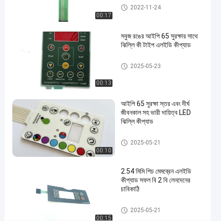
মেমব্রেন
LED মেমব্রেন কীপ্যাড
2022-11-24
05-21
ভিউ
কীপ্যাড
শেয়ার করুন
00:17
#
সবুজ রঙের আইপি 65 সুরক্ষার সাথে
হোম
ঝিল্লি কী টাইপ এলইডি কীপ্যাড
গ্রাফিক
LED মেমব্রেন কীপ্যাড
ওভারলে
2025-05-23
ঝিল্লি
00:13
#
RAL
আইপি 65 সুরক্ষা স্তর এবং দীর্ঘ
রঙের
জীবনকাল সহ ভারী দায়িত্ব LED
ঝিল্লি কীপ্যাড
LED
মেমব্রেন
LED মেমব্রেন কীপ্যাড
2025-05-21
কীপ্যাড
00:10
#
3M467
2.54 মিমি পিচ মেমব্রেন এলইডি
আঠালো
কীপ্যাড সফল বি 2 বি লেনদেনের
চাবিকাঠি
LED
মেমব্রেন
LED মেমব্রেন কীপ্যাড
2025-05-21
কীপ্যাড
00:15