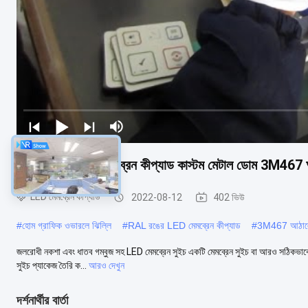
ওয়াটারপ্রুফ রাবার মেমব্রেন কীপ্যাড কাস্টম মেটাল ডোম 3M46
LED মেমব্রেন কীপ্যাড
2022-08-12
402 ভিউ
#
হোম গ্রাফিক ওভারলে ঝিল্লি
#
RAL রঙের LED মেমব্রেন কীপ্যাড
#
3M467 আঠালো 
জলরোধী নকশা এবং ধাতব গম্বুজ সহ LED মেমব্রেন সুইচ একটি মেমব্রেন সুইচ বা আরও সঠিকভাবে একটি স
সুইচ প্যাকেজ তৈরি ক...
আরও দেখুন
দর্শনার্থীর বার্তা