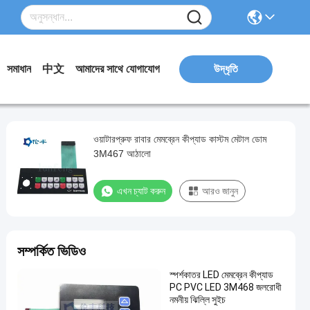
সমাধান
中文
আমাদের সাথে যোগাযোগ
উদ্ধৃতি
ওয়াটারপ্রুফ রাবার মেমব্রেন কীপ্যাড কাস্টম মেটাল ডোম
3M467 আঠালো
এখন চ্যাট করুন
আরও জানুন
সম্পর্কিত ভিডিও
স্পর্শকাতর LED মেমব্রেন কীপ্যাড
PC PVC LED 3M468 জলরোধী
নমনীয় ঝিল্লি সুইচ