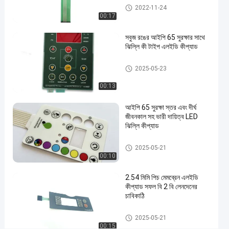
LED মেমব্রেন কীপ্যাড
2022-11-24
ওভারলে
00:17
ঝিল্লি
#
সবুজ রঙের আইপি 65 সুরক্ষার সাথে
RAL
ঝিল্লি কী টাইপ এলইডি কীপ্যাড
রঙের
LED মেমব্রেন কীপ্যাড
2025-05-23
LED
মেমব্রেন
00:13
কীপ্যাড
#
আইপি 65 সুরক্ষা স্তর এবং দীর্ঘ
3M467
জীবনকাল সহ ভারী দায়িত্ব LED
ঝিল্লি কীপ্যাড
আঠালো
LED
LED মেমব্রেন কীপ্যাড
2025-05-21
মেমব্রেন
00:10
কীপ্যাড
কা
2.54 মিমি পিচ মেমব্রেন এলইডি
কীপ্যাড সফল বি 2 বি লেনদেনের
লো
চাবিকাঠি
L
C
LED মেমব্রেন কীপ্যাড
D
2025-05-21
00:15
উ